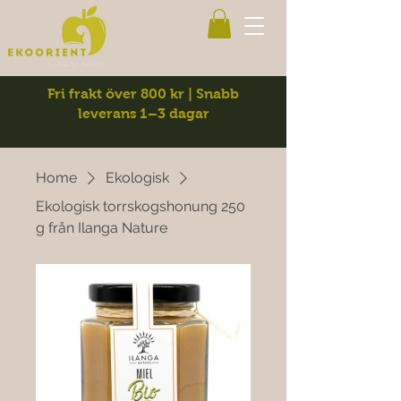
Fri frakt över 800 kr | Snabb
leverans 1–3 dagar
Home
Ekologisk
Ekologisk torrskogshonung 250
g från Ilanga Nature