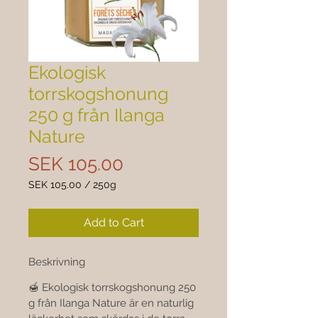
Ekologisk
torrskogshonung
250 g från Ilanga
Nature
Price
SEK 105.00
SEK 105.00
/
250g
SEK 105.00
per
Add to Cart
250
Grams
Beskrivning
🍯 Ekologisk torrskogshonung 250 
g från Ilanga Nature är en naturlig 