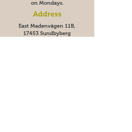
on Mondays.
Address
East Madenvägen 11B,
17453 Sundbyberg
Frequently asked questions
Säkra betalningar med kort &
swish | 100% säker kassa