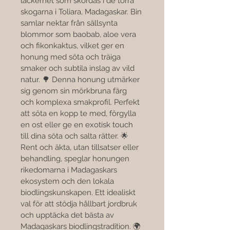

läckerhet som skördas i de torra 
skogarna i Toliara, Madagaskar. Bin 
samlar nektar från sällsynta 
blommor som baobab, aloe vera 
och fikonkaktus, vilket ger en 
honung med söta och träiga 
smaker och subtila inslag av vild 
natur. 🌳 Denna honung utmärker 
sig genom sin mörkbruna färg 
och komplexa smakprofil. Perfekt 
att söta en kopp te med, förgylla 
en ost eller ge en exotisk touch 
till dina söta och salta rätter. 🌟 
Rent och äkta, utan tillsatser eller 
behandling, speglar honungen 
rikedomarna i Madagaskars 
ekosystem och den lokala 
biodlingskunskapen. Ett idealiskt 
val för att stödja hållbart jordbruk 
och upptäcka det bästa av 
Madagaskars biodlingstradition. 🌍