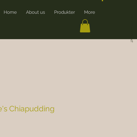
Home
About us
Produkter
More
CREATE ACCOUNT
e's Chiapudding
rice