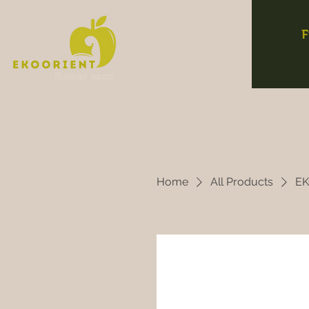
F
Home
All Products
EK