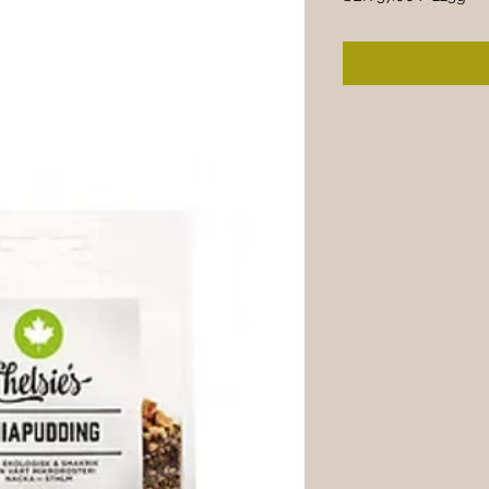
SEK 57.00
per
225
Grams