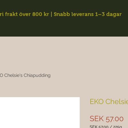
ri frakt över 800 kr | Snabb leverans 1–3 dagar
O Chelsie's Chiapudding
EKO Chelsi
P
SEK 57.00
SEK 57.00
/
225g