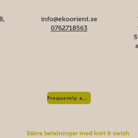
B,
info@ekoorient.se
0762718563
S
Frequently asked questions
Säkra betalningar med kort & swish