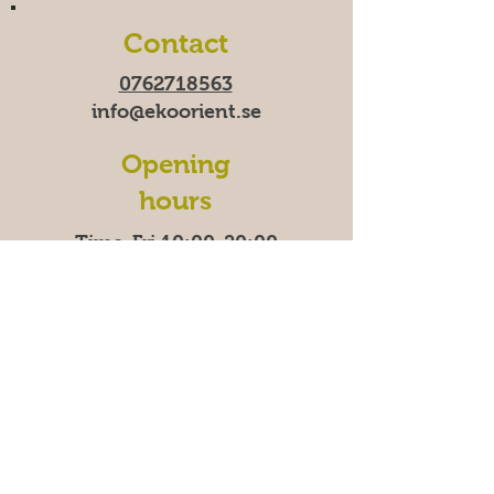
Contact
0762718563
info@ekoorient.se
Opening
hours
Time-Fri 10:00-20:00
Saturday 11:00-19:00
Sunday
11:00-18:00
We
are temporarily closed
on Mondays.
Address
East Madenvägen 11B,
17453 Sundbyberg