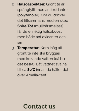
Hälsoaspekten:
 Grönt te är 
sprängfyllt med antioxidanter 
(polyfenoler). Om du dricker 
det tillsammans med en sked 
Shire Tot
 (mullbärsmelass) 
får du en riktig hälsoboost 
med både antioxidanter och 
järn.
Temperatur:
 Kom ihåg att 
grönt te inte ska bryggas 
med kokande vatten (då blir 
det beskt). Låt vattnet svalna 
till ca 
80°C
 innan du häller det 
över Amelia-teet.
Contact us