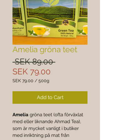
Amelia gröna teet
Regular
 SEK 89.00 
Sale
Price
SEK 79.00
Price
SEK 79.00
/
500g
SEK 79.00
per
Add to Cart
500
Grams
Amelia
 gröna teet (ofta förväxlat 
med eller liknande Ahmad Tea), 
som är mycket vanligt i butiker 
med inriktning på mat från 