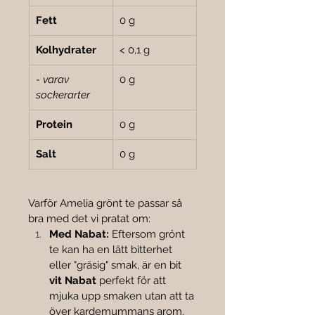
Fett
0 g
Kolhydrater
< 0,1 g
- varav 
0 g
sockerarter
Protein
0 g
Salt
0 g
Varför Amelia grönt te passar så 
bra med det vi pratat om:
Med Nabat:
 Eftersom grönt 
te kan ha en lätt bitterhet 
eller "gräsig" smak, är en bit 
vit Nabat
 perfekt för att 
mjuka upp smaken utan att ta 
över kardemummans arom.