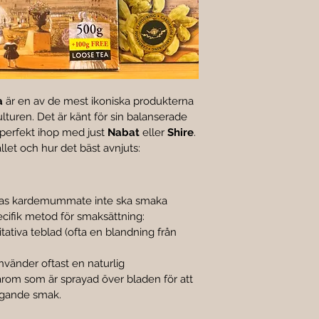
a
 är en av de mest ikoniska produkterna 
lturen. Det är känt för sin balanserade 
perfekt ihop med just 
Nabat
 eller 
Shire
.
et och hur det bäst avnjuts:
ras kardemummate inte ska smaka 
ecifik metod för smaksättning:
tativa teblad (ofta en blandning från 
nvänder oftast en naturlig 
om som är sprayad över bladen för att 
gande smak.