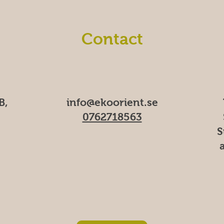
Contact
B,
info@ekoorient.se
0762718563
S