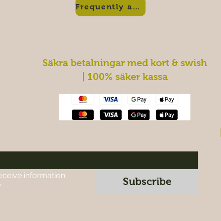
Frequently asked questions
Säkra betalningar med kort & swish
| 100% säker kassa
eceive information 
Subscribe
*