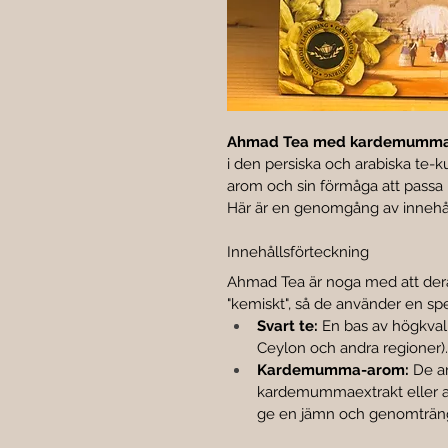
Ahmad Tea med kardemumm
i den persiska och arabiska te-ku
arom och sin förmåga att passa 
Här är en genomgång av innehåll
Innehållsförteckning
Ahmad Tea är noga med att de
"kemiskt", så de använder en sp
Svart te:
 En bas av högkvali
Ceylon och andra regioner).
Kardemumma-arom:
 De a
kardemummaextrakt eller ar
ge en jämn och genomträn