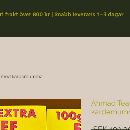
ri frakt över 800 kr | Snabb leverans 1–3 dagar
a med kardemumma
Ahmad Tea
kardemum
 SEK 109.0