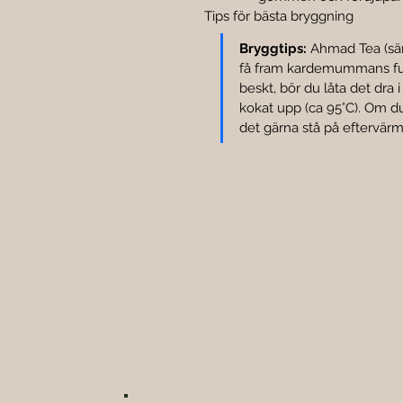
Tips för bästa bryggning
Bryggtips:
 Ahmad Tea (särs
få fram kardemummans fulla
beskt, bör du låta det dra i
kokat upp (ca 95°C). Om du
det gärna stå på eftervär