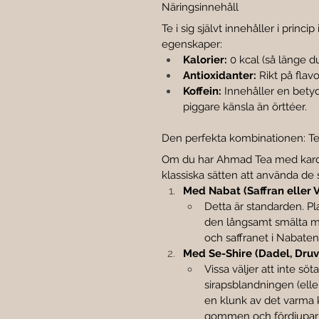
Näringsinnehåll
Te i sig självt innehåller i princi
egenskaper:
Kalorier:
 0 kcal (så länge du
Antioxidanter:
 Rikt på flav
Koffein:
 Innehåller en bety
piggare känsla än örttéer.
Den perfekta kombinationen: Te
Om du har Ahmad Tea med kard
klassiska sätten att använda de 
Med Nabat (Saffran eller Vi
Detta är standarden. Pl
den långsamt smälta m
och saffranet i Nabaten 
Med Se-Shire (Dadel, Druv
Vissa väljer att inte söt
sirapsblandningen (ell
en klunk av det varma 
gommen och fördjupar 