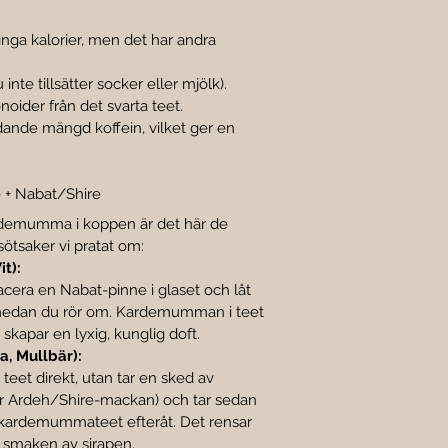

p inga kalorier, men det har andra 
 inte tillsätter socker eller mjölk).
onoider från det svarta teet.
dande mängd koffein, vilket ger en 
 + Nabat/Shire
emumma i koppen är det här de 
sötsaker vi pratat om:
t):
acera en Nabat-pinne i glaset och låt 
edan du rör om. Kardemumman i teet 
skapar en lyxig, kunglig doft.
a, Mullbär):
a teet direkt, utan tar en sked av 
er Ardeh/Shire-mackan) och tar sedan 
kardemummateet efteråt. Det rensar 
smaken av sirapen.