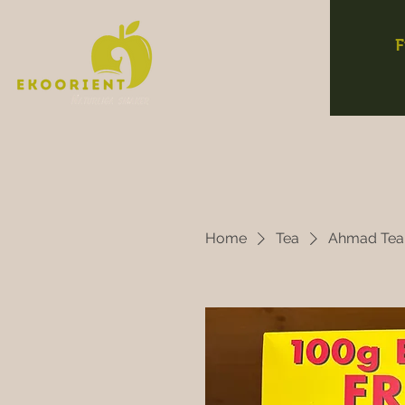
F
Home
Tea
Ahmad Te