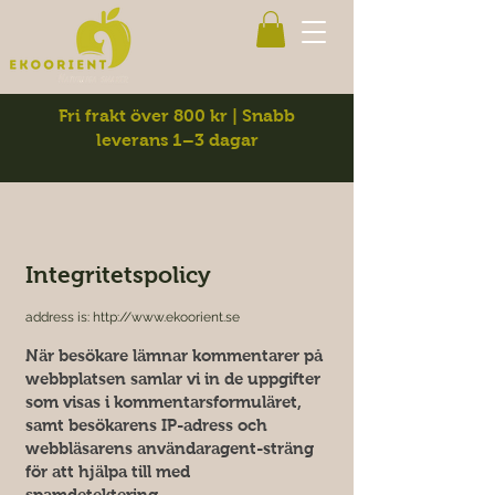
Fri frakt över 800 kr | Snabb
leverans 1–3 dagar
Integritetspolicy
address is:
http://www.ekoorient.se
När besökare lämnar kommentarer på
webbplatsen samlar vi in de uppgifter
som visas i kommentarsformuläret,
samt besökarens IP-adress och
webbläsarens användaragent-sträng
för att hjälpa till med
spamdetektering.