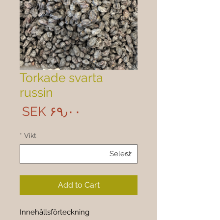
Torkade svarta
russin
rice
‎SEK ۶۹٫۰۰
*
Vikt
Add to Cart
Innehållsförteckning 