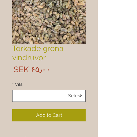
Torkade gröna
vindruvor
rice
‎SEK ۶۵٫۰۰
*
Vikt
Add to Cart