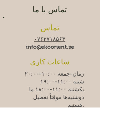
تماس با ما
تماس
۰۷۶۲۷۱۸۵۶۳
info@ekoorient.se​​
ساعات کاری
زمان-جمعه ۱۰:۰۰-۲۰:۰۰
شنبه ۱۱:۰۰-۱۹:۰۰
یکشنبه
۱۱:۰۰-۱۸:۰۰
ما
دوشنبه‌ها موقتاً تعطیل
هستیم.
Adress
Östra Madenvägen 11B,
17453 Sundbyberg