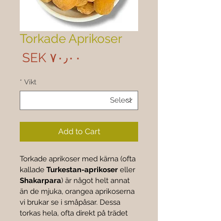
Torkade Aprikoser
rice
‎SEK ۷۰٫۰۰
*
Vikt
Add to Cart
Torkade aprikoser med kärna (ofta 
kallade 
Turkestan-aprikoser
 eller 
Shakarpara
) är något helt annat 
än de mjuka, orangea aprikoserna 
vi brukar se i småpåsar. Dessa 
torkas hela, ofta direkt på trädet 