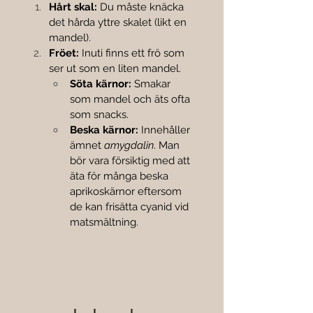
Hårt skal:
 Du måste knäcka 
det hårda yttre skalet (likt en 
mandel).
Fröet:
 Inuti finns ett frö som 
ser ut som en liten mandel.
Söta kärnor:
 Smakar 
som mandel och äts ofta 
som snacks.
Beska kärnor:
 Innehåller 
ämnet 
amygdalin
. Man 
bör vara försiktig med att 
äta för många beska 
aprikoskärnor eftersom 
de kan frisätta cyanid vid 
matsmältning.