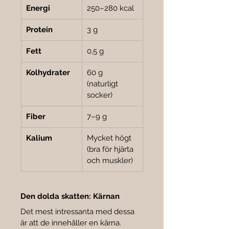
Energi
250–280 kcal
Protein
3 g
Fett
0,5 g
Kolhydrater
60 g 
(naturligt 
socker)
Fiber
7–9 g
Kalium
Mycket högt 
(bra för hjärta 
och muskler)
Den dolda skatten: Kärnan
Det mest intressanta med dessa 
är att de innehåller en kärna.