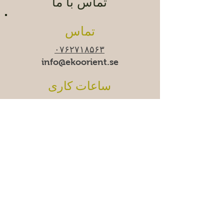
تماس با ما
تماس
۰۷۶۲۷۱۸۵۶۳
info@ekoorient.se​​
ساعات کاری
زمان-جمعه ۱۰:۰۰-۲۰:۰۰
شنبه ۱۱:۰۰-۱۹:۰۰
یکشنبه
۱۱:۰۰-۱۸:۰۰
ما
دوشنبه‌ها موقتاً تعطیل
هستیم.
Adress
Östra Madenvägen 11B,
17453 Sundbyberg