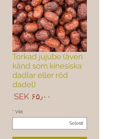
Torkad jujube (även
känd som kinesiska
dadlar eller röd
dadel)
rice
‎SEK ۶۵٫۰۰
*
Vikt