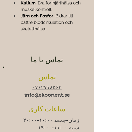
Kalium
: Bra för hjärthälsa och 
muskelkontroll.
Järn och Fosfor
: Bidrar till 
bättre blodcirkulation och 
skeletthälsa.
تماس با ما
تماس
۰۷۶۲۷۱۸۵۶۳
info@ekoorient.se​​
ساعات کاری
زمان-جمعه ۱۰:۰۰-۲۰:۰۰
شنبه ۱۱:۰۰-۱۹:۰۰