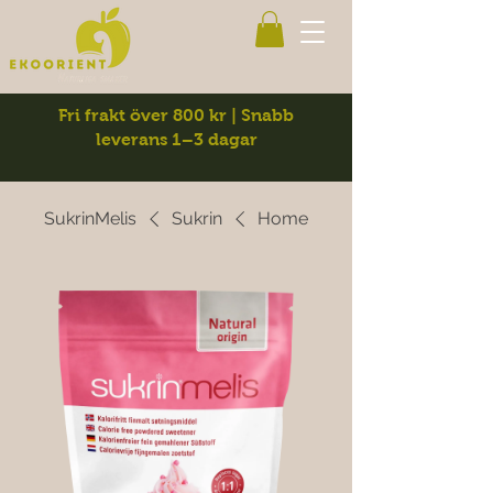
Fri frakt över 800 kr | Snabb
leverans 1–3 dagar
SukrinMelis
Sukrin
Home