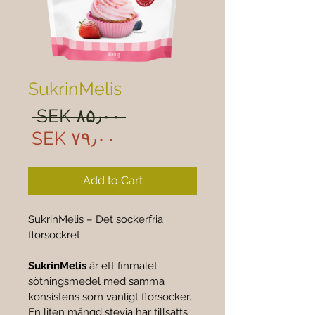
SukrinMelis
ular
 ‎SEK ۸۵٫۰۰ 
rice
Sale
‎SEK ۷۹٫۰۰
rice
Add to Cart
SukrinMelis – Det sockerfria 
florsockret
SukrinMelis
 är ett finmalet 
sötningsmedel med samma 
konsistens som vanligt florsocker. 
En liten mängd stevia har tillsatts 