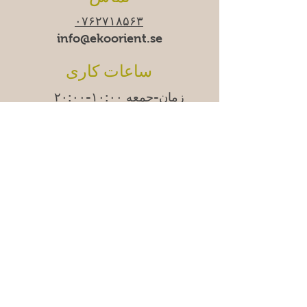
۰۷۶۲۷۱۸۵۶۳
info@ekoorient.se​​
ساعات کاری
زمان-جمعه ۱۰:۰۰-۲۰:۰۰
شنبه ۱۱:۰۰-۱۹:۰۰
یکشنبه
۱۱:۰۰-۱۸:۰۰
ما
دوشنبه‌ها موقتاً تعطیل
هستیم.
Adress
Östra Madenvägen 11B,
17453 Sundbyberg
سوالات متداول