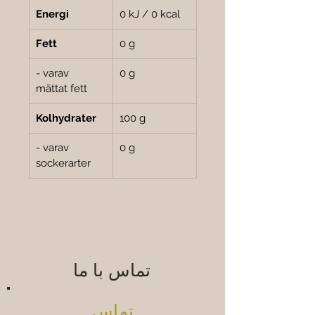
Energi
0 kJ / 0 kcal
Fett
0 g
- varav 
0 g
mättat fett
Kolhydrater
100 g
- varav 
0 g
sockerarter
تماس با ما
تماس