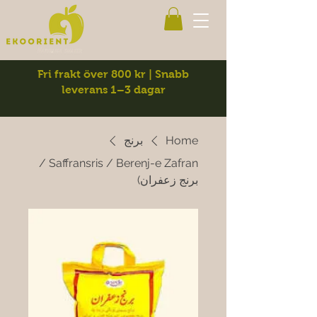
Fri frakt över 800 kr | Snabb
leverans 1–3 dagar
Home
برنج
Saffransris / Berenj-e Zafran /
برنج زعفران)