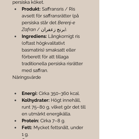

persiska köket.
Produkt:
 Saffransris / Ris 
avsett för saffransrätter (på 
persiska står det 
Berenj-e 
Zafran
 / برنج زعفران).
Ingrediens:
 Långkornigt ris 
(oftast högkvalitativt 
basmatiris) smaksatt eller 
förberett för att tillaga 
traditionella persiska risrätter 
med saffran.
Näringsvärde 
Energi:
 Cirka 350–360 kcal.
Kolhydrater:
 Högt innehåll, 
runt 75–80 g, vilket gör det till 
en utmärkt energikälla.
Protein:
 Cirka 7–8 g.
Fett:
 Mycket fettsnålt, under 
1 g.