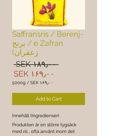
Saffransris / Berenj-
e Zafran / برنج
زعفران)
ular
 ‎SEK ۱۸۹٫۰۰ 
rice
Sale
‎SEK ۱۶۹٫۰۰
rice
5000g
/
‎SEK ۱۶۹٫۰۰
۱۶۹٫۰۰
per
Add to Cart
5000
Grams
Innehåll (Ingredienser)
Produkten är en större tygsäck 
med ris , ofta använt inom det 