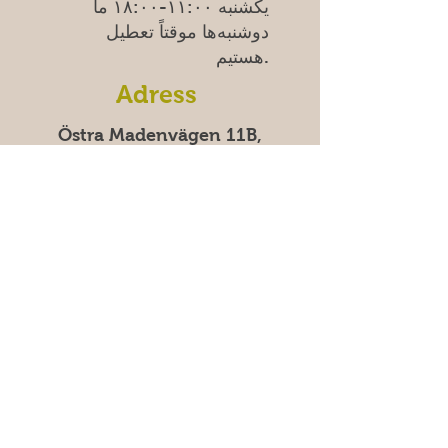
یکشنبه
۱۱:۰۰-۱۸:۰۰
ما
دوشنبه‌ها موقتاً تعطیل
هستیم.
Adress
Östra Madenvägen 11B,
17453 Sundbyberg
سوالات متداول
پرداخت‌های امن با کارت و Swish |
پرداخت ۱۰۰٪ امن