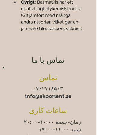
Övrigt:
 Basmatiris har ett 
relativt lågt glykemiskt index 
(GI) jämfört med många 
andra rissorter, vilket ger en 
jämnare blodsockerstyckning.
تماس با ما
تماس
۰۷۶۲۷۱۸۵۶۳
info@ekoorient.se​​
ساعات کاری
زمان-جمعه ۱۰:۰۰-۲۰:۰۰
شنبه ۱۱:۰۰-۱۹:۰۰