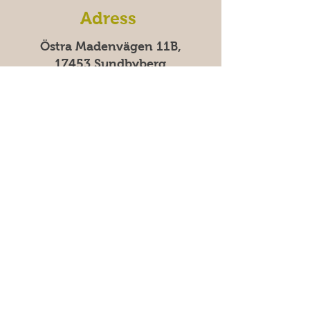
Adress
Östra Madenvägen 11B,
17453 Sundbyberg
سوالات متداول
پرداخت‌های امن با کارت و Swish |
پرداخت ۱۰۰٪ امن