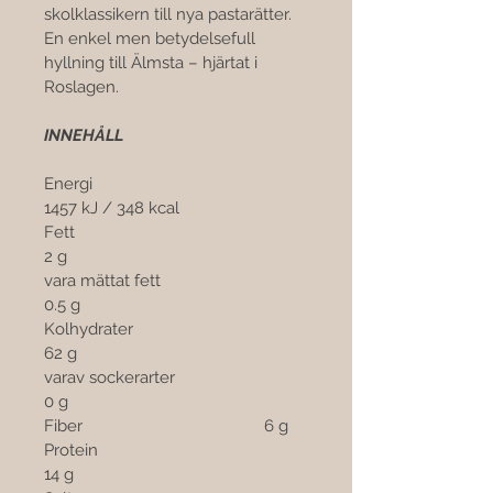

skolklassikern till nya pastarätter. 
En enkel men betydelsefull 
hyllning till Älmsta – hjärtat i 
Roslagen.
INNEHÅLL
Energi					
1457 kJ / 348 kcal
Fett						
2 g 
vara 
mättat fett				
0.5 g
Kolhydrater				
62 g
varav sockerarter			
0 g
Fiber					6 g
Protein					
14 g