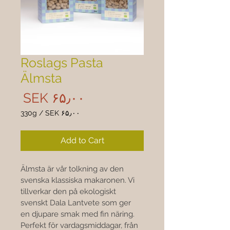
Roslags Pasta
Älmsta
rice
‎SEK ۶۵٫۰۰
330g
/
‎SEK ۶۵٫۰۰
 ۶۵٫۰۰
per
Add to Cart
330
Grams
Älmsta är vår tolkning av den 
svenska klassiska makaronen. Vi 
tillverkar den på ekologiskt 
svenskt Dala Lantvete som ger 
en djupare smak med fin näring. 
Perfekt för vardagsmiddagar, från 