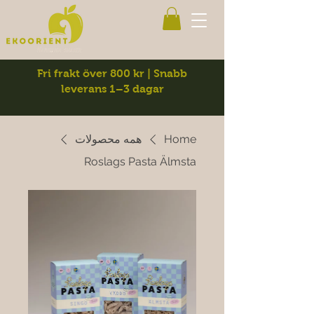
Fri frakt över 800 kr | Snabb
leverans 1–3 dagar
Home
همه محصولات
Roslags Pasta Älmsta