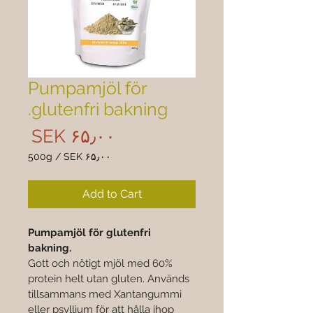
Pumpamjöl för
glutenfri bakning.
rice
‎SEK ۶۵٫۰۰
500g
/
‎SEK ۶۵٫۰۰
 ۶۵٫۰۰
per
Add to Cart
500
Grams
Pumpamjöl för glutenfri 
bakning.
Gott och nötigt mjöl med 60% 
protein helt utan gluten. Används 
tillsammans med Xantangummi 
eller psyllium för att hålla ihop 