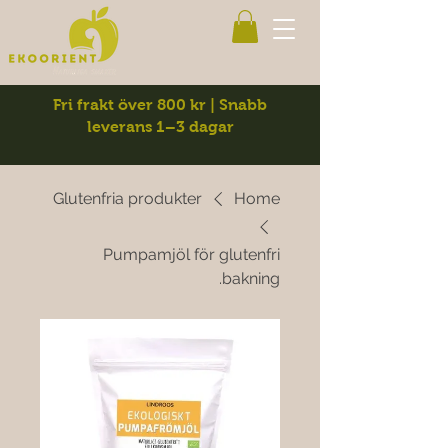
Fri frakt över 800 kr | Snabb
leverans 1–3 dagar
Glutenfria produkter
Home
Pumpamjöl för glutenfri
bakning.