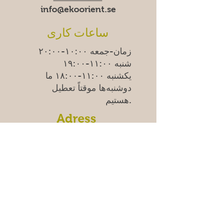
info@ekoorient.se​​
ساعات کاری
زمان-جمعه ۱۰:۰۰-۲۰:۰۰
شنبه ۱۱:۰۰-۱۹:۰۰
یکشنبه
۱۱:۰۰-۱۸:۰۰
ما
دوشنبه‌ها موقتاً تعطیل
هستیم.
Adress
Östra Madenvägen 11B,
17453 Sundbyberg
سوالات متداول