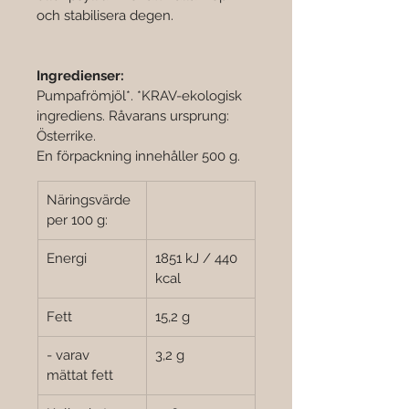

och stabilisera degen.
Ingredienser:
Pumpafrömjöl*. *KRAV-ekologisk 
ingrediens. Råvarans ursprung: 
Österrike.
En förpackning innehåller 500 g.
Näringsvärde 
per 100 g:
Energi
1851 kJ / 440 
kcal
Fett
15,2 g
- varav 
3,2 g
mättat fett