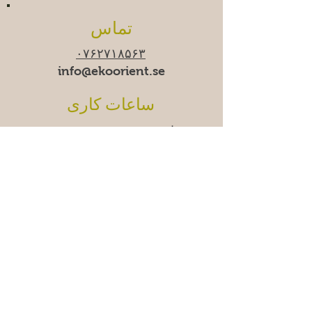
تماس
۰۷۶۲۷۱۸۵۶۳
info@ekoorient.se​​
ساعات کاری
زمان-جمعه ۱۰:۰۰-۲۰:۰۰
شنبه ۱۱:۰۰-۱۹:۰۰
یکشنبه
۱۱:۰۰-۱۸:۰۰
ما
دوشنبه‌ها موقتاً تعطیل
هستیم.
Adress
Östra Madenvägen 11B,
17453 Sundbyberg
سوالات متداول