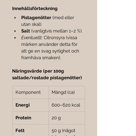

Innehållsförteckning
Pistagenötter
 (med eller 
utan skal).
Salt
 (vanligtvis mellan 1–2 %).
Eventuellt:
 Citronsyra (vissa 
märken använder detta för 
att ge en svag syrlighet och 
framhäva smaken).
Näringsvärde (per 100g 
saltade/rostade pistagenötter)
Komponent
Mängd (ca)
Energi
600–620 kcal
Protein
20 g
Fett
50 g (något 