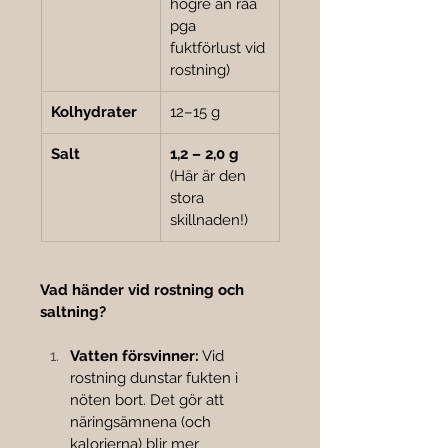
högre än råa 
pga 
fuktförlust vid 
rostning)
Kolhydrater
12–15 g
Salt
1,2 – 2,0 g
(Här är den 
stora 
skillnaden!)
Vad händer vid rostning och 
saltning?
Vatten försvinner:
 Vid 
rostning dunstar fukten i 
nöten bort. Det gör att 
näringsämnena (och 
kalorierna) blir mer 