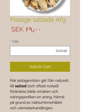
Pistage saltade Afg
rice
‎SEK ۶۹٫۰۰
*
Vikt
Add to Cart
När pistagenöten går från naturell 
till 
saltad
 (och oftast rostad) 
förändras både smaken och 
näringsprofilen en aning, främst 
på grund av natriuminnehållet 
och värmebehandlingen.