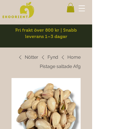
Fri frakt över 800 kr | Snabb
leverans 1–3 dagar
Nötter
Fynd
Home
Pistage saltade Afg