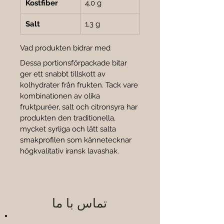
Kostfiber
4,0 g
Salt
1,3 g
Vad produkten bidrar med
Dessa portionsförpackade bitar 
ger ett snabbt tillskott av 
kolhydrater från frukten. Tack vare 
kombinationen av olika 
fruktpuréer, salt och citronsyra har 
produkten den traditionella, 
mycket syrliga och lätt salta 
smakprofilen som kännetecknar 
högkvalitativ iransk lavashak.
تماس با ما