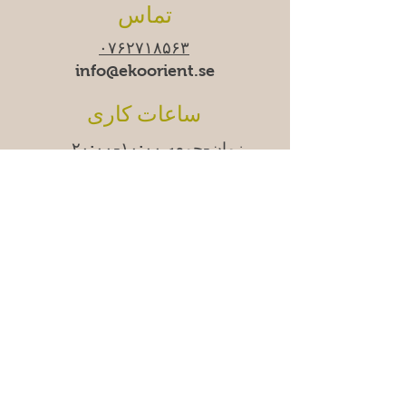
تماس
۰۷۶۲۷۱۸۵۶۳
info@ekoorient.se​​
ساعات کاری
زمان-جمعه ۱۰:۰۰-۲۰:۰۰
شنبه ۱۱:۰۰-۱۹:۰۰
یکشنبه
۱۱:۰۰-۱۸:۰۰
ما
دوشنبه‌ها موقتاً تعطیل
هستیم.
Adress
Östra Madenvägen 11B,
17453 Sundbyberg
سوالات متداول