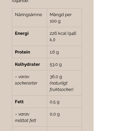
följande:
Näringsämne
Mängd per 
100 g
Energi
226 kcal (946 
kJ)
Protein
1,6 g
Kolhydrater
53,0 g
– varav 
36,0 g 
sockerarter
(naturligt 
fruktsocker)
Fett
0,5 g
– varav 
0,0 g
mättat fett