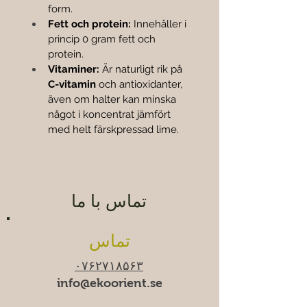
form.
Fett och protein:
 Innehåller i 
princip 0 gram fett och 
protein.
Vitaminer:
 Är naturligt rik på 
C-vitamin
 och antioxidanter, 
även om halter kan minska 
något i koncentrat jämfört 
med helt färskpressad lime.
تماس با ما
تماس
۰۷۶۲۷۱۸۵۶۳
info@ekoorient.se​​