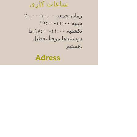
ساعات کاری
زمان-جمعه ۱۰:۰۰-۲۰:۰۰
شنبه ۱۱:۰۰-۱۹:۰۰
یکشنبه
۱۱:۰۰-۱۸:۰۰
ما
دوشنبه‌ها موقتاً تعطیل
هستیم.
Adress
Östra Madenvägen 11B,
17453 Sundbyberg
سوالات متداول