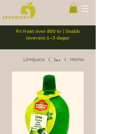
Fri frakt över 800 kr | Snabb
leverans 1–3 dagar
Home
دما
Limejuice