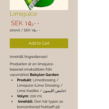
Limejuice
rice
‎SEK ۱۵٫۰۰
200ml
/
‎SEK ۱۵٫۰۰
 ۱۵٫۰۰
per
Add to Cart
200
liliters
Innehåll (Ingredienser)
Produkten är en limejuice-
baserad smaksättare från 
varumärket 
Babylon Garden
.
Produkt:
 Limedressing / 
Limejuice (Lime Dressing / 
Lime Kastike / حامض الليمون).
Volym:
 200 ml.
 Innehåll:
 Den här typen av 
koncentrerad fruktsaft på 