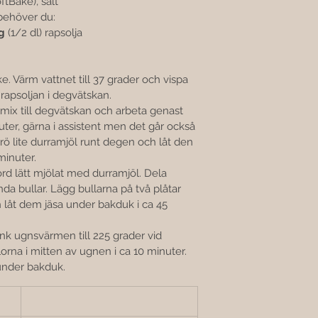
tBake), salt
, behöver du:
g
 (1/2 dl) rapsolja
e. Värm vattnet till 37 grader och vispa 
 rapsoljan i degvätskan. 
lmix till degvätskan och arbeta genast 
uter, gärna i assistent men det går också 
ö lite durramjöl runt degen och låt den 
minuter.
rd lätt mjölat med durramjöl. Dela 
nda bullar. Lägg bullarna på två plåtar 
låt dem jäsa under bakduk i ca 45 
änk ugnsvärmen till 225 grader vid 
lorna i mitten av ugnen i ca 10 minuter.
 under bakduk.