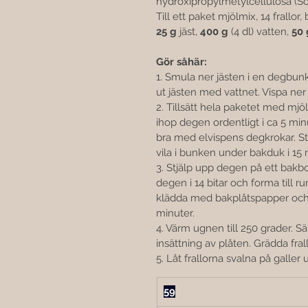
hydroxipropylmetylcellulosa (Sof
Till ett paket mjölmix, 14 frallor
25
g
 jäst, 
400
g
 (4 dl) vatten, 
50 
Gör såhär:
1. Smula ner jästen i en degbunk
ut jästen med vattnet. Vispa ner
2. Tillsätt hela paketet med mjö
ihop degen ordentligt i ca 5 min
bra med elvispens degkrokar. Str
vila i bunken under bakduk i 15 
3. Stjälp upp degen på ett bakbo
degen i 14 bitar och forma till ru
klädda med bakplåtspapper och 
minuter.
4. Värm ugnen till 250 grader. S
insättning av plåten. Grädda fral
5. Låt frallorna svalna på galler
59