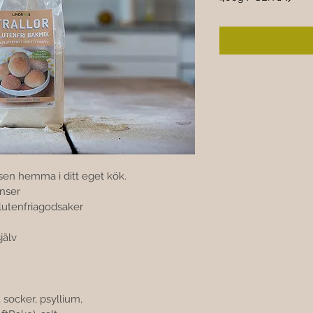
‎SEK ۵۹٫۰۰
per
400
Grams
fsen hemma i ditt eget kök.
enser
lutenfriagodsaker
själv
 socker, psyllium, 