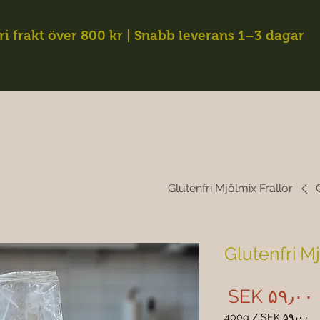
ri frakt över 800 kr | Snabb leverans 1–3 dagar
Glutenfri Mjölmix Frallor
Glutenfri Mj
Price
‎SEK ۵۹٫۰۰
400g
/
‎SEK ۵۹٫۰۰