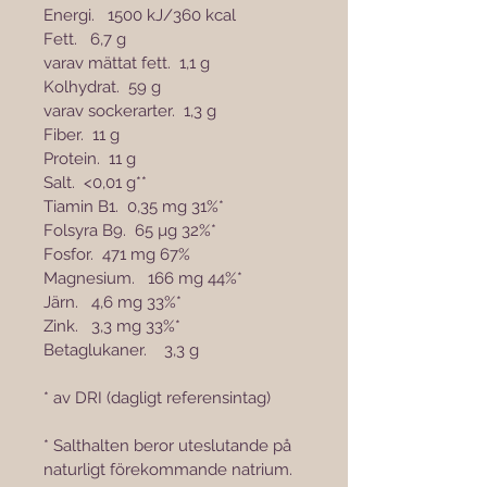
Energi.   1500 kJ/360 kcal
Fett.   6,7 g
varav mättat fett.  1,1 g
Kolhydrat.  59 g
varav sockerarter.  1,3 g
Fiber.  11 g
Protein.  11 g
Salt.  <0,01 g**
Tiamin B1.  0,35 mg 31%*
Folsyra B9.  65 µg 32%*
Fosfor.  471 mg 67%
Magnesium.   166 mg 44%*
Järn.   4,6 mg 33%*
Zink.   3,3 mg 33%*
Betaglukaner.    3,3 g
* av DRI (dagligt referensintag)
* Salthalten beror uteslutande på 
naturligt förekommande natrium.