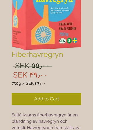
Fiberhavregryn
ular
 ‎SEK ۵۵٫۰۰ 
rice
Sale
‎SEK ۴۹٫۰۰
rice
750g
/
‎SEK ۴۹٫۰۰
 ۴۹٫۰۰
per
Add to Cart
750
Grams
Saltå Kvarns fiberhavregryn är en 
blandning av havregryn och 
vetekli. Havregrynen framställs av 