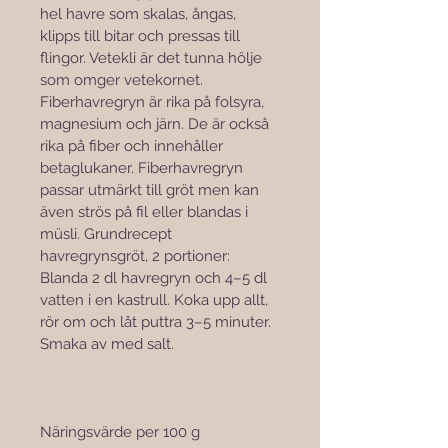

hel havre som skalas, ångas, 
klipps till bitar och pressas till 
flingor. Vetekli är det tunna hölje 
som omger vetekornet. 
Fiberhavregryn är rika på folsyra, 
magnesium och järn. De är också 
rika på fiber och innehåller 
betaglukaner. Fiberhavregryn 
passar utmärkt till gröt men kan 
även strös på fil eller blandas i 
müsli. Grundrecept 
havregrynsgröt, 2 portioner: 
Blanda 2 dl havregryn och 4–5 dl 
vatten i en kastrull. Koka upp allt, 
rör om och låt puttra 3–5 minuter. 
Smaka av med salt.
Näringsvärde per 100 g