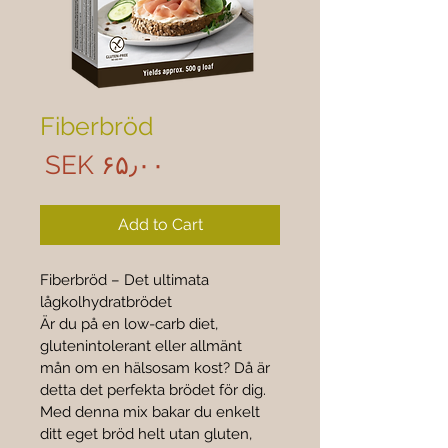
Fiberbröd
rice
‎SEK ۶۵٫۰۰
Add to Cart
Fiberbröd – Det ultimata 
lågkolhydratbrödet
Är du på en low-carb diet, 
glutenintolerant eller allmänt 
mån om en hälsosam kost? Då är 
detta det perfekta brödet för dig. 
Med denna mix bakar du enkelt 
ditt eget bröd helt utan gluten, 