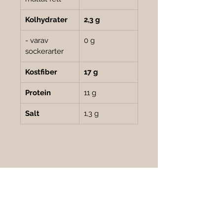
Kolhydrater
2,3 g
- varav 
0 g
sockerarter
Kostfiber
17 g
Protein
11 g
Salt
1,3 g
تماس با ما
تماس