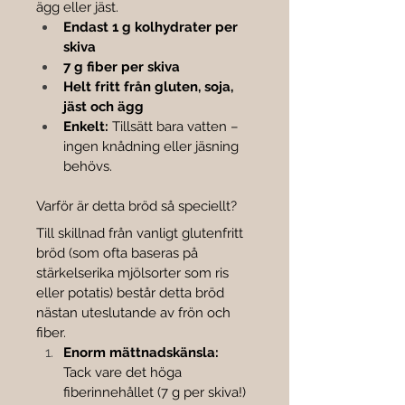
ägg eller jäst.
Endast 1 g kolhydrater per 
skiva
7 g fiber per skiva
Helt fritt från gluten, soja, 
jäst och ägg
Enkelt:
 Tillsätt bara vatten – 
ingen knådning eller jäsning 
behövs.
Varför är detta bröd så speciellt?
Till skillnad från vanligt glutenfritt 
bröd (som ofta baseras på 
stärkelserika mjölsorter som ris 
eller potatis) består detta bröd 
nästan uteslutande av frön och 
fiber.
Enorm mättnadskänsla:
Tack vare det höga 
fiberinnehållet (7 g per skiva!) 