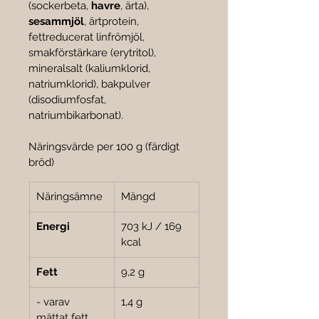
(sockerbeta, 
havre
, ärta), 
sesammjöl
, ärtprotein, 
fettreducerat linfrömjöl, 
smakförstärkare (erytritol), 
mineralsalt (kaliumklorid, 
natriumklorid), bakpulver 
(disodiumfosfat, 
natriumbikarbonat).
Näringsvärde per 100 g (färdigt 
bröd)
Näringsämne
Mängd
Energi
703 kJ / 169 
kcal
Fett
9,2 g
- varav 
1,4 g
mättat fett