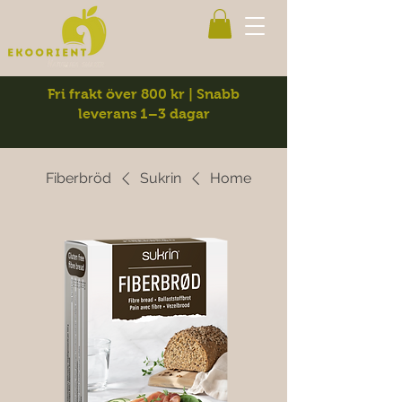
Fri frakt över 800 kr | Snabb
leverans 1–3 dagar
Fiberbröd
Sukrin
Home