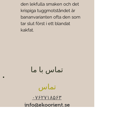
den lekfulla smaken och det 
krispiga tuggmotståndet är 
bananvarianten ofta den som 
tar slut först i ett blandat 
kakfat.
تماس با ما
تماس
۰۷۶۲۷۱۸۵۶۳
info@ekoorient.se​​
ساعات کاری
زمان-جمعه ۱۰:۰۰-۲۰:۰۰