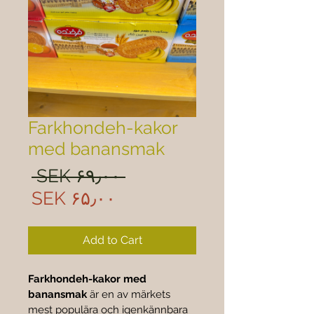
Farkhondeh-kakor
med banansmak
ular
 ‎SEK ۶۹٫۰۰ 
rice
Sale
‎SEK ۶۵٫۰۰
rice
Add to Cart
Farkhondeh-kakor med 
banansmak
 är en av märkets 
mest populära och igenkännbara 