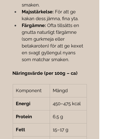
smaken.
Majsstärkelse:
 För att ge 
kakan dess jämna, fina yta.
Färgämne:
 Ofta tillsätts en 
gnutta naturligt färgämne 
(som gurkmeja eller 
betakaroten) för att ge kexet 
en svagt gyllengul nyans 
som matchar smaken.
Näringsvärde (per 100g – ca)
Komponent
Mängd
Energi
450–475 kcal
Protein
6,5 g
Fett
15–17 g