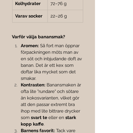
Kolhydrater
72–76 g
Varav socker
22–26 g
Varför välja banansmak?
Aromen:
 Så fort man öppnar 
förpackningen möts man av 
en söt och inbjudande doft av 
banan. Det är ett kex som 
doftar lika mycket som det 
smakar.
Kontrasten:
 Banansmaken är 
ofta lite "rundare" och sötare 
än kokosvarianten, vilket gör 
att den passar extremt bra 
ihop med lite bittrare drycker 
som 
svart te
 eller en 
stark 
kopp kaffe
.
Barnens favorit:
 Tack vare 