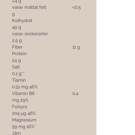
1,4 g
varav mättat fett			<0,5 
g
Kolhydrat					
49 g
varav sockerarter			
2,5 g
Fiber					11 g
Protein					
24 g
Salt						
0,1 g**
Tiamin					
0,51 mg 46%
Vitamin B6				0,4 
mg 29%
Folsyra					
204 µg 46%
Magnesium				
59 mg 16%*
Järn						