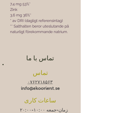
7,4 mg 53%*
Zink						
3,6 mg 36%*
* av DRI (dagligt referensintag)
** Salthalten beror uteslutande på 
naturligt förekommande natrium.
تماس با ما
تماس
۰۷۶۲۷۱۸۵۶۳
info@ekoorient.se​​
ساعات کاری
زمان-جمعه ۱۰:۰۰-۲۰:۰۰