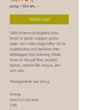

500g
/
‎SEK ۵۹٫۰۰
 ۵۹٫۰۰
per
Add to Cart
500
Grams
Saltå Kvarns ekologiska röda 
linser är goda i soppor, grytor, 
pajer och i olika slags biffar. De är 
snabbkokta och behöver inte 
blötläggas före kokning. Röda 
linser är rika på fiber, protein, 
tiamin, vitamin B6, folsyra, järn 
och zink.
Näringsvärde per 100 g
Energi					
1400 kJ/330 kcal
Fett						