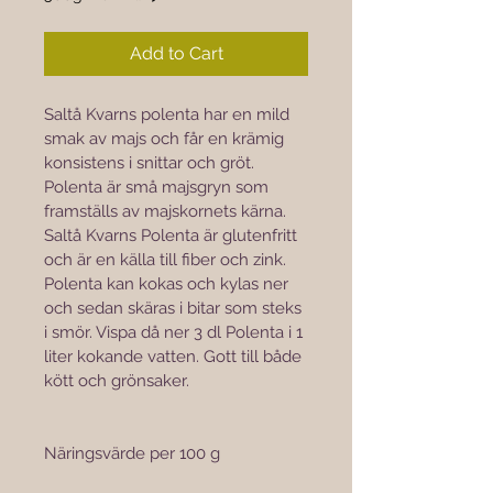

 ۵۰٫۰۰
per
Add to Cart
500
Grams
Saltå Kvarns polenta har en mild 
smak av majs och får en krämig 
konsistens i snittar och gröt. 
Polenta är små majsgryn som 
framställs av majskornets kärna. 
Saltå Kvarns Polenta är glutenfritt 
och är en källa till fiber och zink.
Polenta kan kokas och kylas ner 
och sedan skäras i bitar som steks 
i smör. Vispa då ner 3 dl Polenta i 1 
liter kokande vatten. Gott till både 
kött och grönsaker.
Näringsvärde per 100 g