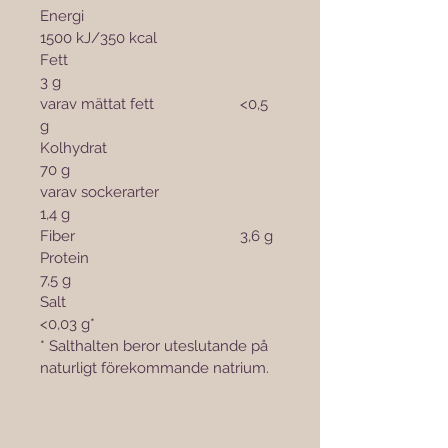
Energi					
1500 kJ/350 kcal
Fett						
3 g
varav mättat fett			<0,5 
g
Kolhydrat					
70 g
varav sockerarter			
1,4 g
Fiber					3,6 g
Protein					
7,5 g
Salt						
<0,03 g*
* Salthalten beror uteslutande på 
naturligt förekommande natrium.