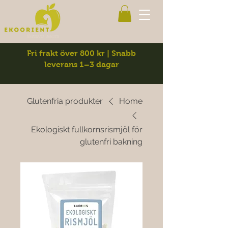
Fri frakt över 800 kr | Snabb
leverans 1–3 dagar
Glutenfria produkter
Home
Ekologiskt fullkornsrismjöl för
glutenfri bakning