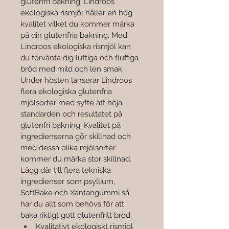

glutenfri bakning. Lindroos 
ekologiska rismjöl håller en hög 
kvalitet vilket du kommer märka 
på din glutenfria bakning. Med 
Lindroos ekologiska rismjöl kan 
du förvänta dig luftiga och fluffiga 
bröd med mild och len smak.
Under hösten lanserar Lindroos 
flera ekologiska glutenfria 
mjölsorter med syfte att höja 
standarden och resultatet på 
glutenfri bakning. Kvalitet på 
ingredienserna gör skillnad och 
med dessa olika mjölsorter 
kommer du märka stor skillnad. 
Lägg där till flera tekniska 
ingredienser som psyllium, 
SoftBake och Xantangummi så 
har du allt som behövs för att 
baka riktigt gott glutenfritt bröd.
Kvalitativt ekologiskt rismjöl