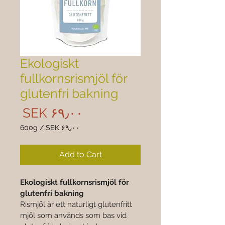
Ekologiskt
fullkornsrismjöl för
glutenfri bakning
rice
‎SEK ۶۹٫۰۰
600g
/
‎SEK ۶۹٫۰۰
 ۶۹٫۰۰
per
Add to Cart
600
Grams
Ekologiskt fullkornsrismjöl för 
glutenfri bakning
Rismjöl är ett naturligt glutenfritt 
mjöl som används som bas vid 