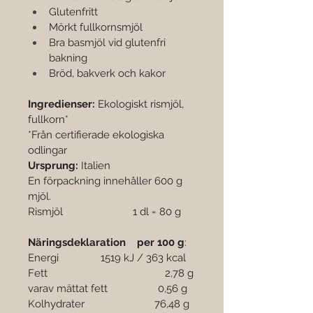
Glutenfritt
Mörkt fullkornsmjöl
Bra basmjöl vid glutenfri 
bakning
Bröd, bakverk och kakor
Ingredienser: 
Ekologiskt rismjöl, 
fullkorn*
*Från certifierade ekologiska 
odlingar
Ursprung: 
Italien
En förpackning innehåller 600 g 
mjöl.
Rismjöl                         1 dl = 80 g
Näringsdeklaration    per 100 g
:
Energi               1519 kJ / 363 kcal
Fett                                          2,78 g
varav mättat fett                  0,56 g
Kolhydrater                         76,48 g