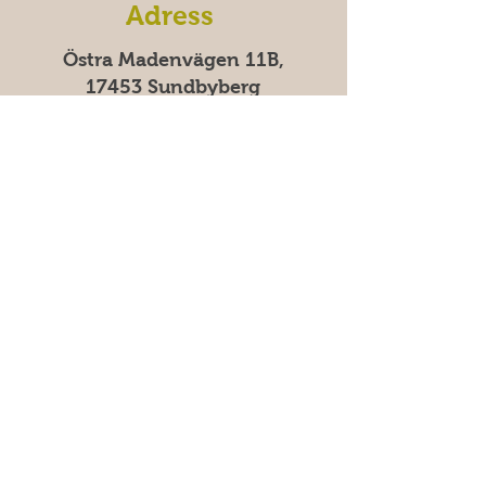
Adress
Östra Madenvägen 11B,
17453 Sundbyberg
سوالات متداول
پرداخت‌های امن با کارت و Swish |
پرداخت ۱۰۰٪ امن