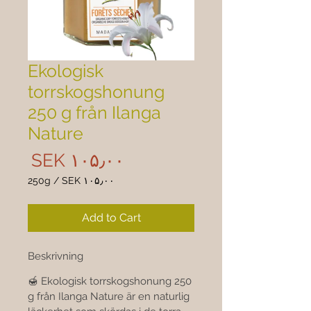
Ekologisk
torrskogshonung
250 g från Ilanga
Nature
rice
‎SEK ۱۰۵٫۰۰
250g
/
‎SEK ۱۰۵٫۰۰
۱۰۵٫۰۰
per
Add to Cart
250
Grams
Beskrivning
🍯 Ekologisk torrskogshonung 250 
g från Ilanga Nature är en naturlig 