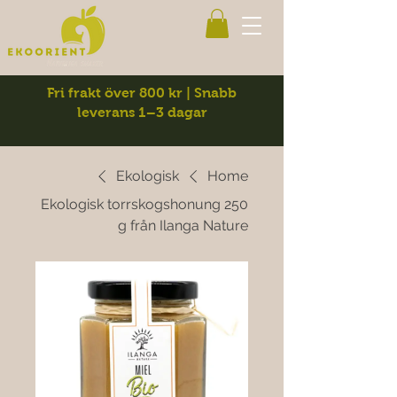
Fri frakt över 800 kr | Snabb
leverans 1–3 dagar
Ekologisk
Home
Ekologisk torrskogshonung 250
g från Ilanga Nature