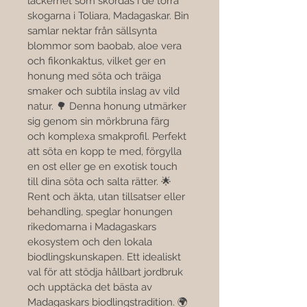

läckerhet som skördas i de torra 
skogarna i Toliara, Madagaskar. Bin 
samlar nektar från sällsynta 
blommor som baobab, aloe vera 
och fikonkaktus, vilket ger en 
honung med söta och träiga 
smaker och subtila inslag av vild 
natur. 🌳 Denna honung utmärker 
sig genom sin mörkbruna färg 
och komplexa smakprofil. Perfekt 
att söta en kopp te med, förgylla 
en ost eller ge en exotisk touch 
till dina söta och salta rätter. 🌟 
Rent och äkta, utan tillsatser eller 
behandling, speglar honungen 
rikedomarna i Madagaskars 
ekosystem och den lokala 
biodlingskunskapen. Ett idealiskt 
val för att stödja hållbart jordbruk 
och upptäcka det bästa av 
Madagaskars biodlingstradition. 🌍