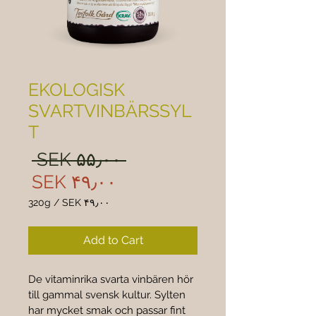

EKOLOGISK
SVARTVINBÄRSSYL
T
ular
 ‎SEK ۵۵٫۰۰ 
rice
Sale
‎SEK ۴۹٫۰۰
rice
320g
/
‎SEK ۴۹٫۰۰
 ۴۹٫۰۰
per
Add to Cart
320
Grams
De vitaminrika svarta vinbären hör 
till gammal svensk kultur. Sylten 
har mycket smak och passar fint 