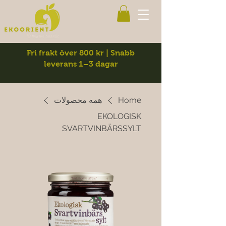
Fri frakt över 800 kr | Snabb
leverans 1–3 dagar
Home
همه محصولات
EKOLOGISK
SVARTVINBÄRSSYLT