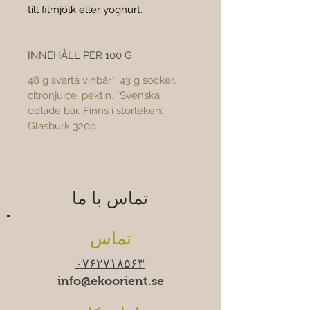
till filmjölk eller yoghurt.
INNEHÅLL PER 100 G
48 g svarta vinbär*, 43 g socker, 
citronjuice, pektin. *Svenska 
odlade bär. Finns i storleken: 
Glasburk 320g
تماس با ما
تماس
۰۷۶۲۷۱۸۵۶۳
info@ekoorient.se​​