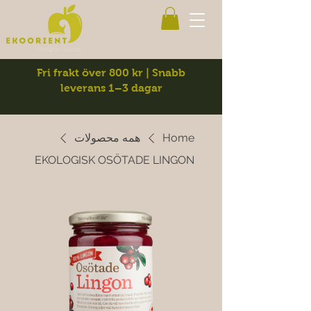
Fri frakt över 800 kr | Snabb
leverans 1–3 dagar
Home
همه محصولات
EKOLOGISK OSÖTADE LINGON