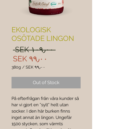

EKOLOGISK
OSÖTADE LINGON
ular
 ‎SEK ۱۰۹٫۰۰ 
rice
Sale
‎SEK ۹۹٫۰۰
rice
380g
/
‎SEK ۹۹٫۰۰
 ۹۹٫۰۰
per
Out of Stock
380
Grams
På efterfrågan från våra kunder så 
har vi gjort en ”sylt” helt utan 
socker. I den här burken finns 
inget annat än lingon. Ungefär 
1500 stycken, som värmts 