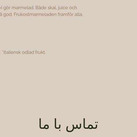

vi gör marmelad. Både skal, juice och 
r så god. Frukostmarmeladen framför alla.
 *Italiensk odlad frukt.
تماس با ما