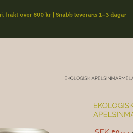
ri frakt över 800 kr | Snabb leverans 1–3 dagar
EKOLOGISK APELSINMARMEL
EKOLOGIS
APELSINM
Sale
Regular
‎SEK ۴۵٫۰۰