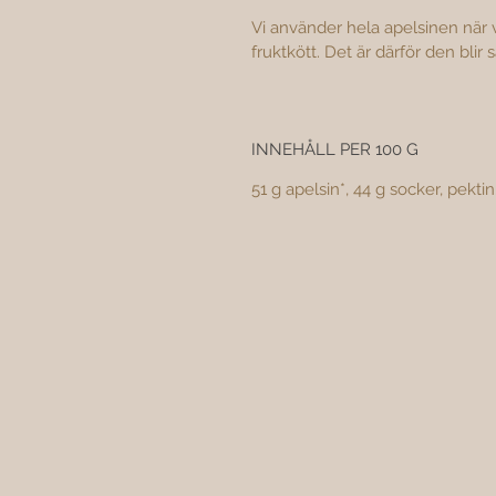
Vi använder hela apelsinen när 
fruktkött. Det är därför den bli
INNEHÅLL PER 100 G
51 g apelsin*, 44 g socker, pektin.