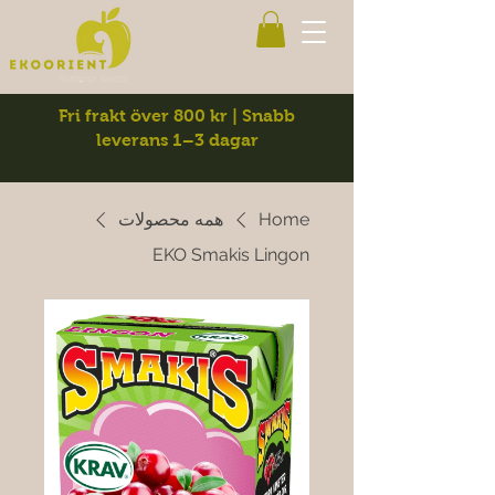
Fri frakt över 800 kr | Snabb
leverans 1–3 dagar
Home
همه محصولات
EKO Smakis Lingon