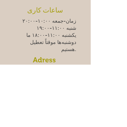
ساعات کاری
زمان-جمعه ۱۰:۰۰-۲۰:۰۰
شنبه ۱۱:۰۰-۱۹:۰۰
یکشنبه
۱۱:۰۰-۱۸:۰۰
ما
دوشنبه‌ها موقتاً تعطیل
هستیم.
Adress
Östra Madenvägen 11B,
17453 Sundbyberg
سوالات متداول