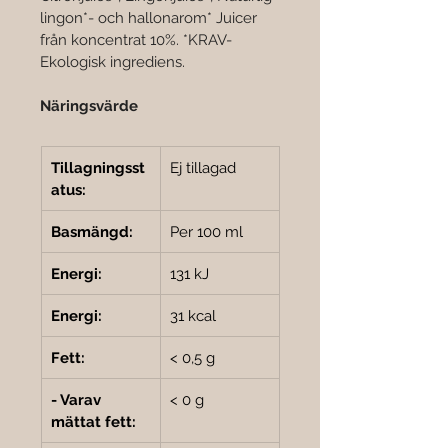

lingon*- och hallonarom* Juicer 
från koncentrat 10%. *KRAV-
Ekologisk ingrediens.
Näringsvärde
Tillagningsst
Ej tillagad
atus:
Basmängd:
Per 100 ml
Energi:
131 kJ
Energi:
31 kcal
Fett:
< 0,5 g
- Varav 
< 0 g
mättat fett: