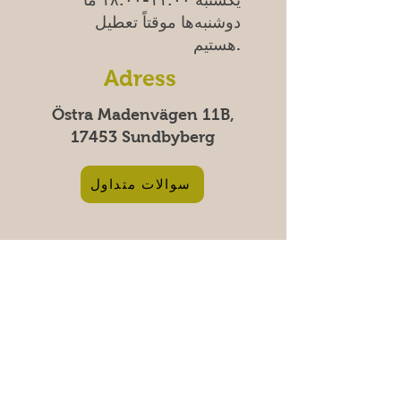
یکشنبه
۱۱:۰۰-۱۸:۰۰
ما
دوشنبه‌ها موقتاً تعطیل
هستیم.
Adress
Östra Madenvägen 11B,
17453 Sundbyberg
سوالات متداول
پرداخت‌های امن با کارت و Swish |
پرداخت ۱۰۰٪ امن