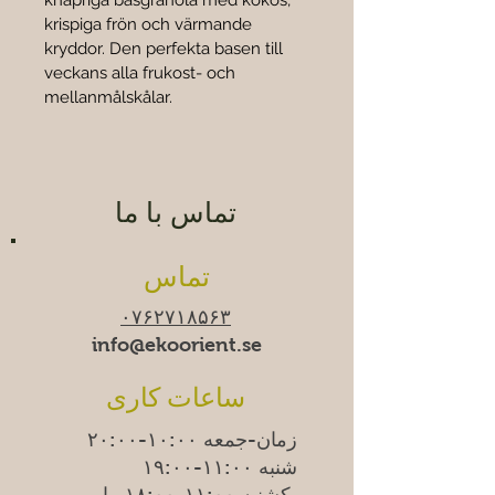
knapriga basgranola med kokos, 
krispiga frön och värmande 
kryddor. Den perfekta basen till 
veckans alla frukost- och 
mellanmålskålar.
تماس با ما
تماس
۰۷۶۲۷۱۸۵۶۳
info@ekoorient.se​​
ساعات کاری
زمان-جمعه ۱۰:۰۰-۲۰:۰۰
شنبه ۱۱:۰۰-۱۹:۰۰