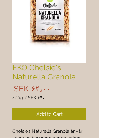

EKO Chelsie's
Naturella Granola
rice
‎SEK ۶۴٫۰۰
400g
/
‎SEK ۶۴٫۰۰
 ۶۴٫۰۰
per
Add to Cart
400
Grams
Chelsie’s Naturella Granola är vår 