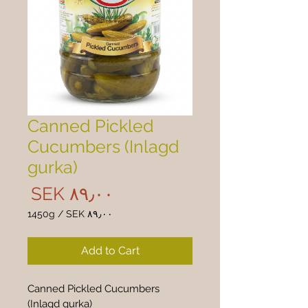
Canned Pickled
Cucumbers (Inlagd
gurka)
rice
‎SEK ۸۹٫۰۰
1450g
/
‎SEK ۸۹٫۰۰
 ۸۹٫۰۰
per
Add to Cart
1450
Grams
Canned Pickled Cucumbers 
(Inlagd gurka)