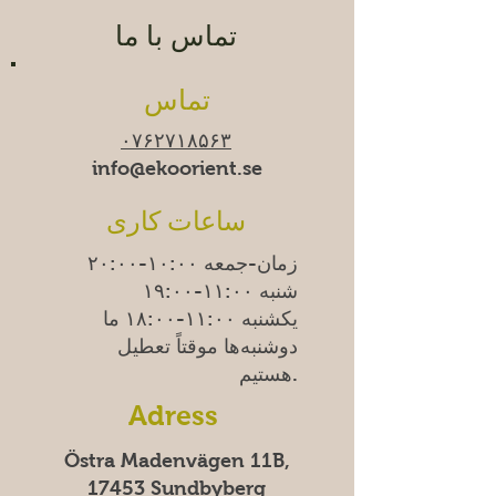
تماس با ما
تماس
۰۷۶۲۷۱۸۵۶۳
info@ekoorient.se​​
ساعات کاری
زمان-جمعه ۱۰:۰۰-۲۰:۰۰
شنبه ۱۱:۰۰-۱۹:۰۰
یکشنبه
۱۱:۰۰-۱۸:۰۰
ما
دوشنبه‌ها موقتاً تعطیل
هستیم.
Adress
Östra Madenvägen 11B,
17453 Sundbyberg