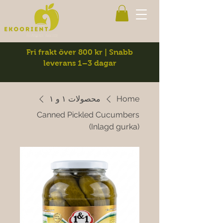
Fri frakt över 800 kr | Snabb
leverans 1–3 dagar
Home
محصولات ۱ و ۱
Canned Pickled Cucumbers
(Inlagd gurka)