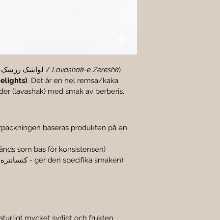
) 
Lavashak-e Zereshk
 (på persiska: لواشک زرشک / 
elights)
. Det är en hel remsa/kaka 
läder (lavashak) med smak av berberis.
örpackningen baseras produkten på en 
 (پوره سیب - s som bas för konsistensen
 (کنسانتره زرشک - ger den specifika smaken)
aturligt mycket syrligt och frukten 