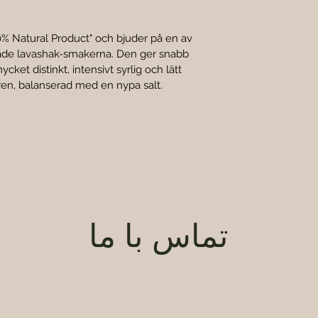
% Natural Product" och bjuder på en av 
ade lavashak-smakerna. Den ger snabb 
ket distinkt, intensivt syrlig och lätt 
ren, balanserad med en nypa salt.
تماس با ما