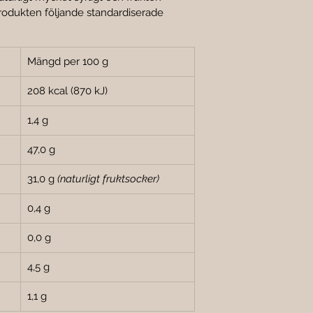

produkten följande standardiserade 
Mängd per 100 g
208 kcal (870 kJ)
1,4 g
47,0 g
31,0 g 
(naturligt fruktsocker)
0,4 g
0,0 g
4,5 g
1,1 g