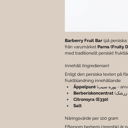
Barberry Fruit Bar
från varumärket 
Parna (Fruity D
med traditionellt persiskt frukt
Innehåll (Ingredienser)
Enligt den persiska texten på f
fruktblandning innehållande:
använd)
Äppelpuré
Berberiskoncentrat
Citronsyra (E330)
Salt
Näringsvärde per 100 gram
Eftersom berberis (zereshk) är n