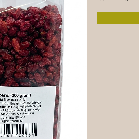
‎SEK ۶۵٫۰۰
per
100
Grams