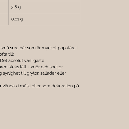

3,6 g
0,01 g
är små sura bär som är mycket populära i 
ta till:
 Det absolut vanligaste 
en steks lätt i smör och socker.
 syrlighet till grytor, sallader eller 
nvändas i müsli eller som dekoration på 