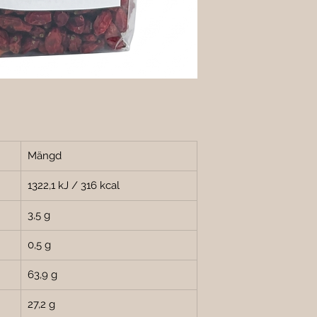
Mängd
1322,1 kJ / 316 kcal
3,5 g
0,5 g
63,9 g
27,2 g