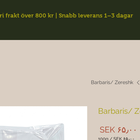
ri frakt över 800 kr | Snabb leverans 1–3 dagar
Barbaris/ Zereshk
Barbaris/ 
Price
‎SEK ۶۵٫۰۰
100g
/
‎SEK ۶۵٫۰۰