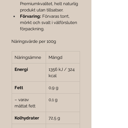
Premiumkvalitet, helt naturlig 
produkt utan tillsatser.
Förvaring:
 Förvaras torrt, 
mörkt och svalt i välförsluten 
förpackning.
Näringsvärde per 100g
Näringsämne
Mängd
Energi
1356 kJ / 324 
kcal
Fett
0,9 g
– varav 
0,1 g
mättat fett
Kolhydrater
72,5 g