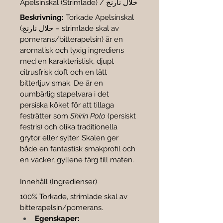

Apelsinskal (Strimlade) / خلال نارنج
Beskrivning:
 Torkade Apelsinskal 
(خلال نارنج – strimlade skal av 
pomerans/bitterapelsin) är en 
aromatisk och lyxig ingrediens 
med en karakteristisk, djupt 
citrusfrisk doft och en lätt 
bitterljuv smak. De är en 
oumbärlig stapelvara i det 
persiska köket för att tillaga 
festrätter som 
Shirin Polo
 (persiskt 
festris) och olika traditionella 
grytor eller sylter. Skalen ger 
både en fantastisk smakprofil och 
en vacker, gyllene färg till maten.
Innehåll (Ingredienser)
100% Torkade, strimlade skal av 
bitterapelsin/pomerans.
Egenskaper: