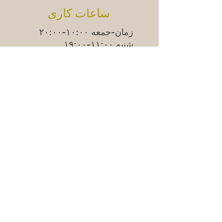
ساعات کاری
زمان-جمعه ۱۰:۰۰-۲۰:۰۰
شنبه ۱۱:۰۰-۱۹:۰۰
یکشنبه
۱۱:۰۰-۱۸:۰۰
ما
دوشنبه‌ها موقتاً تعطیل
هستیم.
Adress
Östra Madenvägen 11B,
17453 Sundbyberg
سوالات متداول