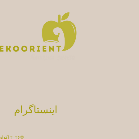
اینستاگرام
©۲۰۲۶ اکواورینِت. تمامی حقوق محفوظ است.