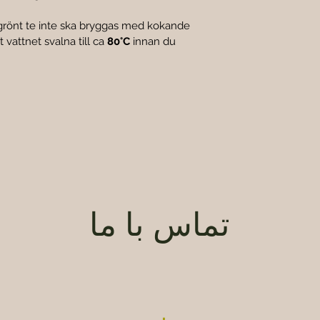
grönt te inte ska bryggas med kokande 
t vattnet svalna till ca 
80°C
 innan du 
تماس با ما