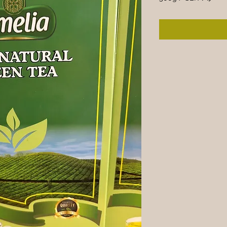
‎SEK ۷۹٫۰۰
per
500
Grams