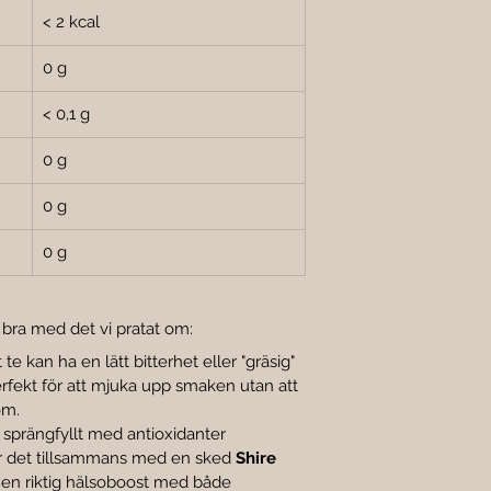

< 2 kcal
0 g
< 0,1 g
0 g
0 g
0 g
 bra med det vi pratat om:
te kan ha en lätt bitterhet eller "gräsig" 
erfekt för att mjuka upp smaken utan att 
om.
r sprängfyllt med antioxidanter 
er det tillsammans med en sked 
Shire 
 en riktig hälsoboost med både 