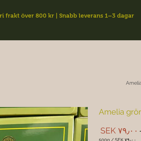
ri frakt över 800 kr | Snabb leverans 1–3 dagar
Amelia
Amelia grön
Sale
Regular
‎SEK ۷۹٫۰۰
Price
Price
500g
/
‎SEK ۷۹٫۰۰