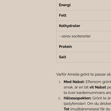
Energi
Fett
Kolhydrater
- varav sockerarter
Protein
Salt
Varför Amelia grönt te passar så
Med Nabat:
 Eftersom grönt 
smak, är en bit 
vit Nabat
 p
ta över kardemummans ar
Hälsoaspekten:
 Grönt te ä
(polyfenoler). Om du drick
Tot
 (mullbärsmelass) får du