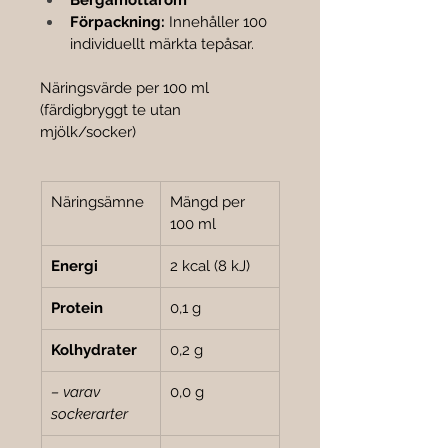

Bergamottarom
Förpackning:
 Innehåller 100 
individuellt märkta tepåsar.
Näringsvärde per 100 ml 
(färdigbryggt te utan 
mjölk/socker)
Näringsämne
Mängd per 
100 ml
Energi
2 kcal (8 kJ)
Protein
0,1 g
Kolhydrater
0,2 g
– varav 
0,0 g
sockerarter