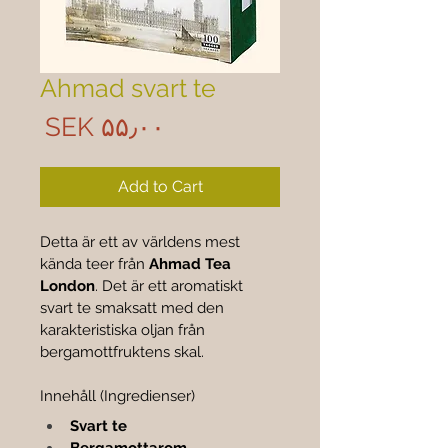
Ahmad svart te
rice
‎SEK ۵۵٫۰۰
Add to Cart
Detta är ett av världens mest 
kända teer från 
Ahmad Tea 
London
. Det är ett aromatiskt 
svart te smaksatt med den 
karakteristiska oljan från 
bergamottfruktens skal.
Innehåll (Ingredienser)
Svart te