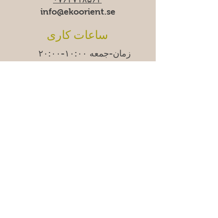
info@ekoorient.se​​
ساعات کاری
زمان-جمعه ۱۰:۰۰-۲۰:۰۰
شنبه ۱۱:۰۰-۱۹:۰۰
یکشنبه
۱۱:۰۰-۱۸:۰۰
ما
دوشنبه‌ها موقتاً تعطیل
هستیم.
Adress
Östra Madenvägen 11B,
17453 Sundbyberg
سوالات متداول