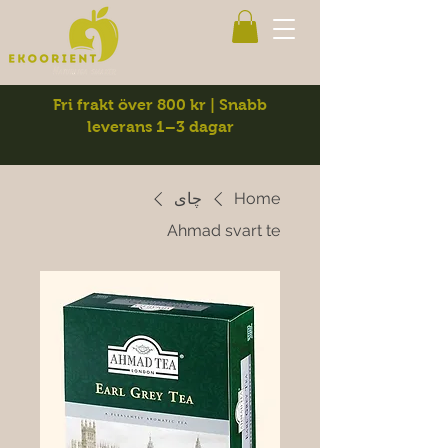
Fri frakt över 800 kr | Snabb
leverans 1–3 dagar
Home
چای
Ahmad svart te