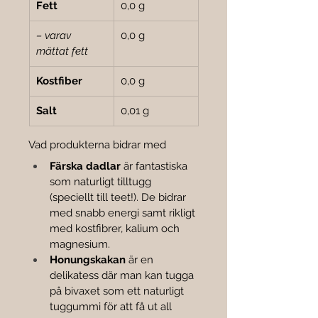
Fett
0,0 g
– varav 
0,0 g
mättat fett
Kostfiber
0,0 g
Salt
0,01 g
Vad produkterna bidrar med
Färska dadlar
 är fantastiska 
som naturligt tilltugg 
(speciellt till teet!). De bidrar 
med snabb energi samt rikligt 
med kostfibrer, kalium och 
magnesium.
Honungskakan
 är en 
delikatess där man kan tugga 
på bivaxet som ett naturligt 
tuggummi för att få ut all 