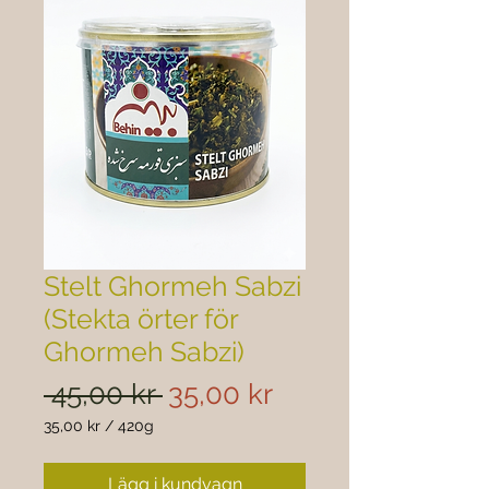
Stelt Ghormeh Sabzi
(Stekta örter för
Ghormeh Sabzi)
Ordinarie
Reapris
 45,00 kr 
35,00 kr
pris
35,00 kr
/
420g
35,00 kr
per
Lägg i kundvagn
420