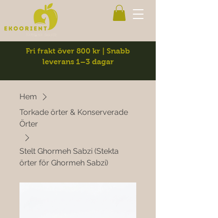
Fri frakt över 800 kr | Snabb
leverans 1–3 dagar
Hem
Torkade örter & Konserverade
Örter
Stelt Ghormeh Sabzi (Stekta
örter för Ghormeh Sabzi)