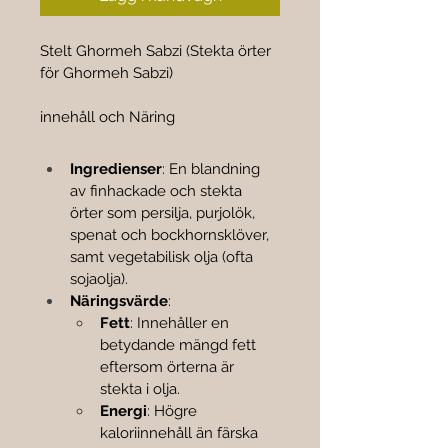

gram
Stelt Ghormeh Sabzi (Stekta örter 
för Ghormeh Sabzi)
innehåll och Näring
Ingredienser
: En blandning 
av finhackade och stekta 
örter som persilja, purjolök, 
spenat och bockhornsklöver, 
samt vegetabilisk olja (ofta 
sojaolja).
Näringsvärde
:
Fett
: Innehåller en 
betydande mängd fett 
eftersom örterna är 
stekta i olja.
Energi
: Högre 
kaloriinnehåll än färska 