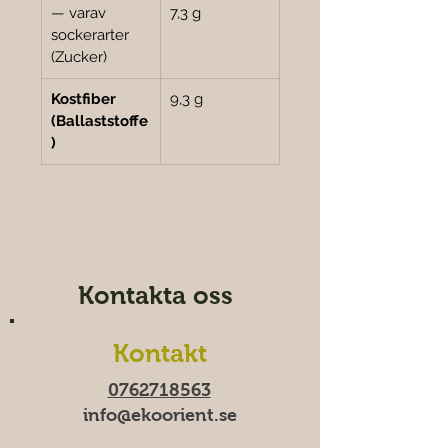
— varav 
7,3 g
sockerarter 
(Zucker)
Kostfiber 
9,3 g
(Ballaststoffe
)
Kontakta oss
Kontakt
0762718563
info@ekoorient.se​​