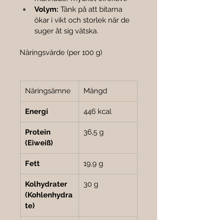
Volym:
 Tänk på att bitarna 
ökar i vikt och storlek när de 
suger åt sig vätska.
Näringsvärde (per 100 g)
Näringsämne
Mängd
Energi
446 kcal
Protein 
36,5 g
(Eiweiß)
Fett
19,9 g
Kolhydrater 
30 g
(Kohlenhydra
te)