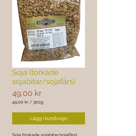
Soja (torkade
sojabitar/sojafärs)
Pris
49,00 kr
49,00 kr
/
300g
49,00 kr
per
Lägg i kundvagn
300
gram
Soja (torkade sojabitar/sojafärs)