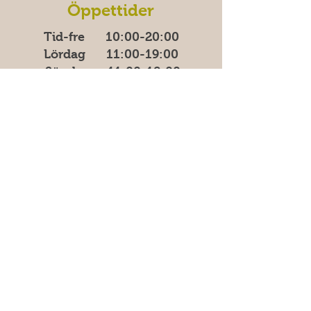
Öppettider
Tid-fre 10:00-20​​​:00
Lördag 11:00-19:00
Söndag
11:00-18:00
Måndagar har vi stäng
för tillfälligt.
Adress
Östra Madenvägen 11B,
17453 Sundbyberg
Vanliga frågor