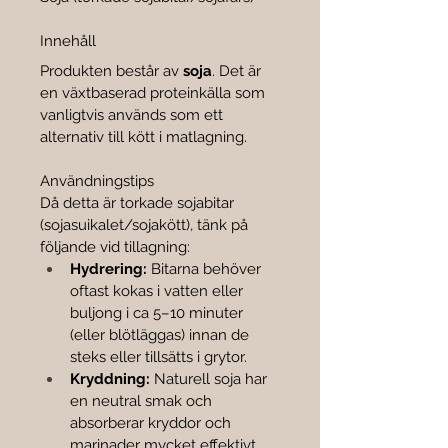

Innehåll
Produkten består av 
soja
. Det är 
en växtbaserad proteinkälla som 
vanligtvis används som ett 
alternativ till kött i matlagning.
Användningstips
Då detta är torkade sojabitar 
(sojasuikalet/sojakött), tänk på 
följande vid tillagning:
Hydrering:
 Bitarna behöver 
oftast kokas i vatten eller 
buljong i ca 5–10 minuter 
(eller blötläggas) innan de 
steks eller tillsätts i grytor.
Kryddning:
 Naturell soja har 
en neutral smak och 
absorberar kryddor och 
marinader mycket effektivt.