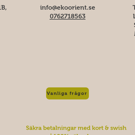
B,
info@ekoorient.se​​
0762718563
M
f
Vanliga frågor
Säkra betalningar med kort & swish