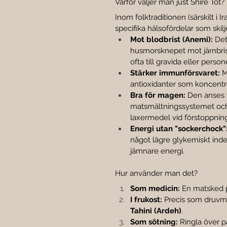
Varför väljer man just Shire Tot?
Inom folktraditionen (särskilt i I
specifika hälsofördelar som skil
Mot blodbrist (Anemi):
 De
husmorsknepet mot järnbr
ofta till gravida eller pers
Stärker immunförsvaret:
 M
antioxidanter som koncentr
Bra för magen:
 Den anses 
matsmältningssystemet och 
laxermedel vid förstoppning
Energi utan "sockerchock"
något lägre glykemiskt index
jämnare energi.
Hur använder man det?
Som medicin:
 En matsked 
I frukost:
 Precis som druvme
Tahini (Ardeh)
.
Som sötning:
 Ringla över pa