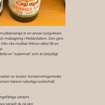
 mullbärssirap) är en annan tungviktare 
och matlagning i Mellanöstern. Den görs 
från vita mullbär (
Morus alba
) till en 
p.
etta en "supermat" som är betydligt 
illsatser av socker, konserveringsmedel 
ersom bärens naturliga sockerhalt 
ngefärliga värden)
a särskilt rik på järn.