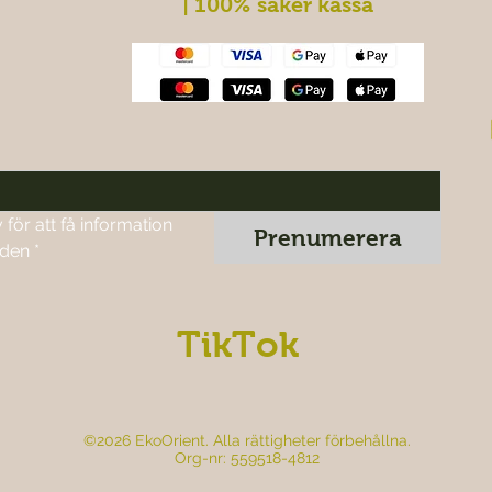
| 100% säker kassa
ör att få information 
Prenumerera
nden
*
TikTok
©2026 EkoOrient. Alla rättigheter förbehållna.
Org-nr: 559518-4812