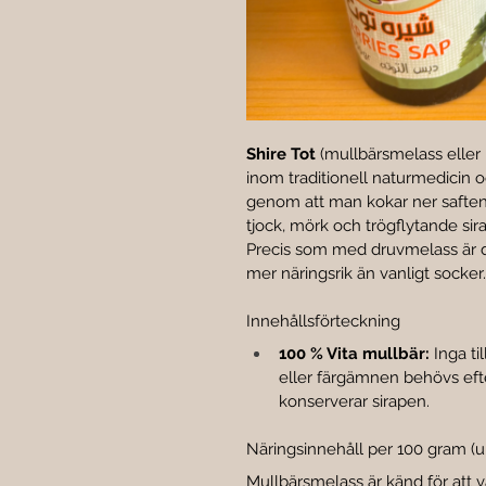
Shire Tot
 (mullbärsmelass eller
inom traditionell naturmedicin 
genom att man kokar ner saften 
tjock, mörk och trögflytande sira
Precis som med druvmelass är d
mer näringsrik än vanligt socker.
Innehållsförteckning
100 % Vita mullbär:
 Inga t
eller färgämnen behövs eft
konserverar sirapen.
Näringsinnehåll per 100 gram (u
Mullbärsmelass är känd för att var