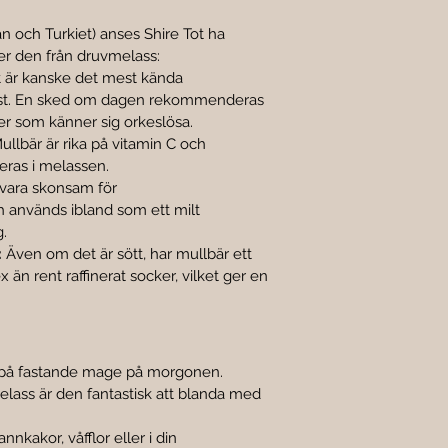
ran och Turkiet) anses Shire Tot ha 
jer den från druvmelass:
t är kanske det mest kända 
ist. En sked om dagen rekommenderas 
oner som känner sig orkeslösa.
ullbär är rika på vitamin C och 
eras i melassen.
vara skonsam för 
används ibland som ett milt 
.
:
 Även om det är sött, har mullbär ett 
 än rent raffinerat socker, vilket ger en 
på fastande mage på morgonen.
lass är den fantastisk att blanda med 
nnkakor, våfflor eller i din 