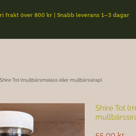
ri frakt över 800 kr | Snabb leverans 1–3 dagar
Shire Tot (mullbärsmelass eller mullbärssirap)
Shire Tot (
mullbärssir
Pri
55,00 kr