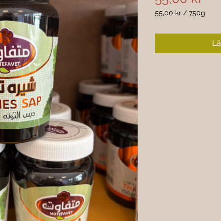
55,00 kr
/
750g
55,00 kr
per
750
Lä
gram