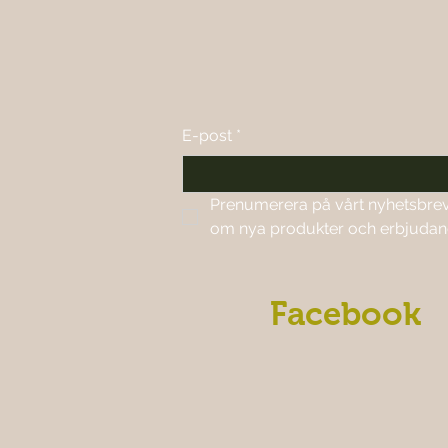
E-post
*
Prenumerera på vårt nyhetsbrev f
om nya produkter och erbjuda
Facebook