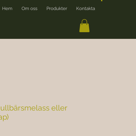
Hem
Om oss
Produkter
Kontakta
More
SKAPA KONTO
mullbärsmelass eller
ap)
s