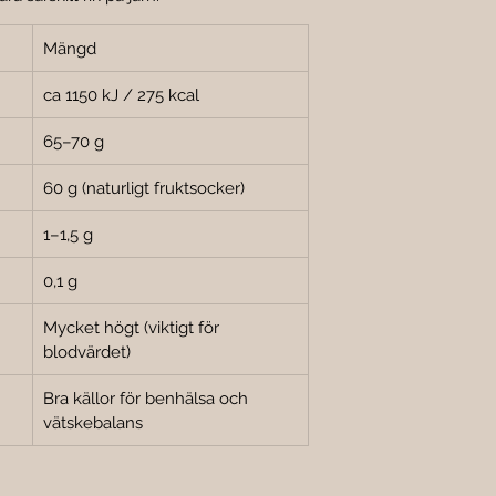

Mängd
ca 1150 kJ / 275 kcal
65–70 g
60 g (naturligt fruktsocker)
1–1,5 g
0,1 g
Mycket högt (viktigt för 
blodvärdet)
Bra källor för benhälsa och 
vätskebalans