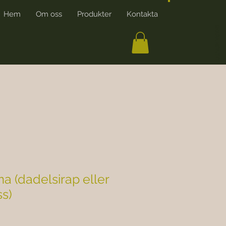
Hem
Om oss
Produkter
Kontakta
More
SKAPA KONTO
a (dadelsirap eller
s)
s