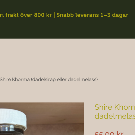
ri frakt över 800 kr | Snabb leverans 1–3 dagar
Shire Khorma (dadelsirap eller dadelmelass)
Shire Khorm
dadelmelas
Pri
55,00 kr