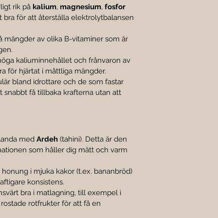
igt rik på 
kalium
, 
magnesium
, 
fosfor
lt bra för att återställa elektrolytbalansen 
å mängder av olika B-vitaminer som är 
gen.
höga kaliuminnehållet och frånvaron av 
a för hjärtat i måttliga mängder.
lär bland idrottare och de som fastar 
 snabbt få tillbaka krafterna utan att 
landa med 
Ardeh
 (tahini). Detta är den 
ationen som håller dig mätt och varm 
r honung i mjuka kakor (t.ex. bananbröd) 
aftigare konsistens.
svärt bra i matlagning, till exempel i 
rostade rotfrukter för att få en 