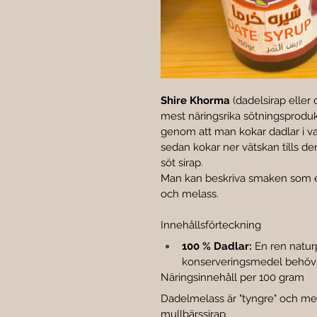
Shire Khorma
 (dadelsirap eller
mest näringsrika sötningsprodukt
genom att man kokar dadlar i vat
sedan kokar ner vätskan tills de
söt sirap.
Man kan beskriva smaken som e
och melass.
Innehållsförteckning
100 % Dadlar:
 En ren naturp
konserveringsmedel behöv
Näringsinnehåll per 100 gram
Dadelmelass är "tyngre" och mer
mullbärssirap.