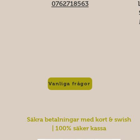
0762718563
M
f
Vanliga frågor
Säkra betalningar med kort & swish
| 100% säker kassa