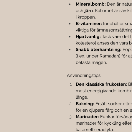
Mineralbomb:
 Den är naturl
och 
järn
. Kaliumet är särski
i kroppen.
B-vitaminer:
 Innehåller sm
viktiga för ämnesomsättnin
Hjärtvänlig:
 Tack vare det 
kolesterol anses den vara br
Snabb återhämtning:
 Popu
(t.ex. under Ramadan) för att
belasta magen.
Användningstips
Den klassiska frukosten:
 B
mest energigivande kombin
länge.
Bakning:
 Ersätt socker elle
för en djupare färg och en s
Marinader:
 Funkar förvånan
marinader för kyckling eller 
karamelliserad yta.