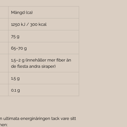

Mängd (ca)
1250 kJ / 300 kcal
75 g
65–70 g
1,5–2 g (innehåller mer fiber än 
de flesta andra siraper)
1,5 g
0,1 g
 ultimata energinäringen tack vare sitt 
nen: