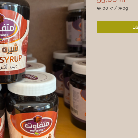
55,00 kr
/
750g
55,00 kr
per
750
Lä
gram