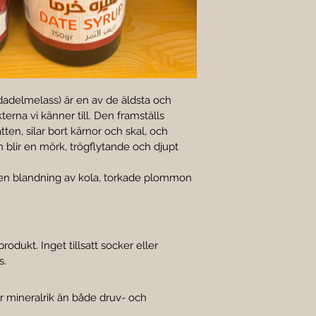
 dadelmelass) är en av de äldsta och 
erna vi känner till. Den framställs 
ten, silar bort kärnor och skal, och 
n blir en mörk, trögflytande och djupt 
n blandning av kola, torkade plommon 
rodukt. Inget tillsatt socker eller 
s.
 mineralrik än både druv- och 