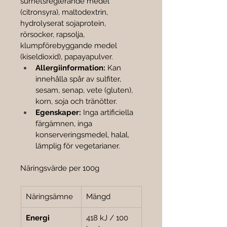

surhetsreglerande medel 
(citronsyra), maltodextrin, 
hydrolyserat sojaprotein, 
rörsocker, rapsolja, 
klumpförebyggande medel 
(kiseldioxid), papayapulver.
Allergiinformation:
 Kan 
innehålla spår av sulfiter, 
sesam, senap, vete (gluten), 
korn, soja och tränötter.
Egenskaper:
 Inga artificiella 
färgämnen, inga 
konserveringsmedel, halal, 
lämplig för vegetarianer.
Näringsvärde per 100g
Näringsämne
Mängd
Energi
418 kJ / 100 