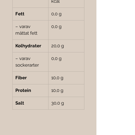
kcal
Fett
0,0 g
– varav 
0,0 g
mättat fett
Kolhydrater
20,0 g
– varav 
0,0 g
sockerarter
Fiber
10,0 g
Protein
10,0 g
Salt
30,0 g