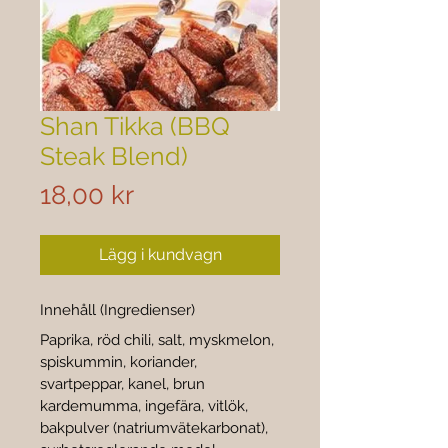
Shan Tikka (BBQ
Steak Blend)
Pris
18,00 kr
Lägg i kundvagn
Innehåll (Ingredienser)
Paprika, röd chili, salt, myskmelon, 
spiskummin, koriander, 
svartpeppar, kanel, brun 
kardemumma, ingefära, vitlök, 
bakpulver (natriumvätekarbonat), 