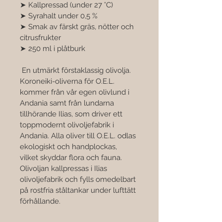

➤ Kallpressad (under 27 °C) 
➤ Syrahalt under 0,5 % 
➤ Smak av färskt gräs, nötter och 
citrusfrukter 
➤ 250 ml i plåtburk
 En utmärkt förstaklassig olivolja. 
Koroneiki-oliverna för O.E.L. 
kommer från vår egen olivlund i 
Andania samt från lundarna 
tillhörande Ilias, som driver ett 
toppmodernt olivoljefabrik i 
Andania. Alla oliver till O.E.L. odlas 
ekologiskt och handplockas, 
vilket skyddar flora och fauna. 
Olivoljan kallpressas i Ilias 
olivoljefabrik och fylls omedelbart 
på rostfria ståltankar under lufttätt 
förhållande.