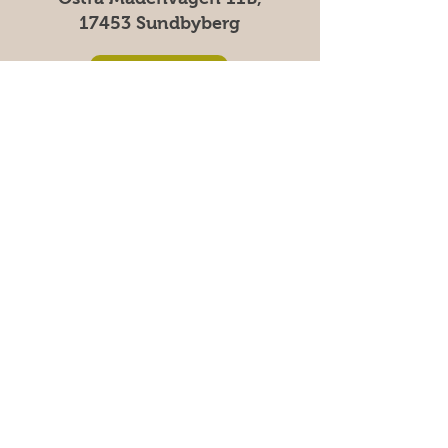
17453 Sundbyberg
Vanliga frågor
Säkra betalningar med kort &
swish | 100% säker kassa
E-post
*