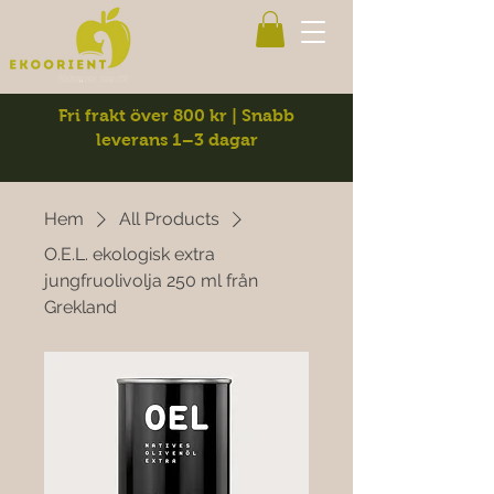
Fri frakt över 800 kr | Snabb
leverans 1–3 dagar
Hem
All Products
O.E.L. ekologisk extra
jungfruolivolja 250 ml från
Grekland