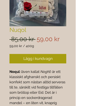
Nuqol
Ordinarie
Reapris
 85,00 kr 
59,00 kr
pris
59,00 kr
/
400g
59,00 kr
per
Lägg i kundvagn
400
gram
Noqul
 (även kallat 
Noghl
) är ett 
klassiskt afghanskt och persiskt 
konfekt som nästan alltid serveras 
till te, särskilt vid festliga tillfällen 
som bröllop eller Eid. Det är i 
princip en sockerdragerad 
mandel – en liten vit, knaprig 