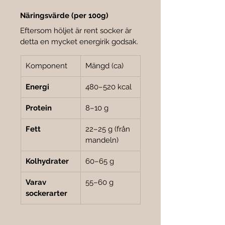
Näringsvärde (per 100g)
Eftersom höljet är rent socker är 
detta en mycket energirik godsak.
Komponent
Mängd (ca)
Energi
480–520 kcal
Protein
8–10 g
Fett
22–25 g (från 
mandeln)
Kolhydrater
60–65 g
Varav 
55–60 g
sockerarter