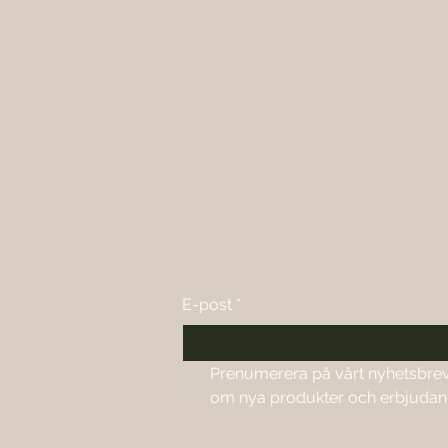
E-post
*
Prenumerera på vårt nyhetsbrev f
om nya produkter och erbjuda