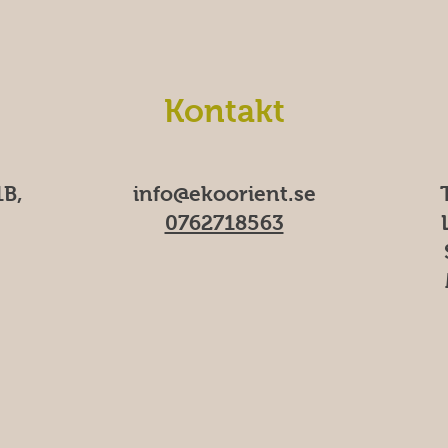
Kontakt
B,
info@ekoorient.se​​
0762718563
M
f