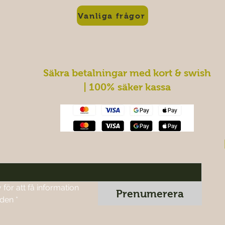
Vanliga frågor
Säkra betalningar med kort & swish
| 100% säker kassa
ör att få information 
Prenumerera
nden
*