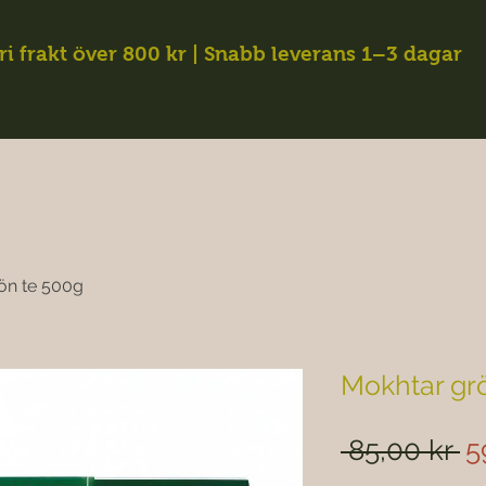
ri frakt över 800 kr | Snabb leverans 1–3 dagar
ön te 500g
Mokhtar gr
Or
 85,00 kr 
5
pr