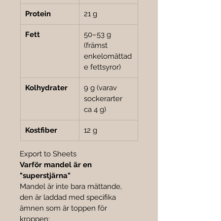

Protein
21 g
Fett
50–53 g 
(främst 
enkelomättad
e fettsyror)
Kolhydrater
9 g (varav 
sockerarter 
ca 4 g)
Kostfiber
12 g
Export to Sheets
Varför mandel är en 
"superstjärna"
Mandel är inte bara mättande, 
den är laddad med specifika 
ämnen som är toppen för 
kroppen: