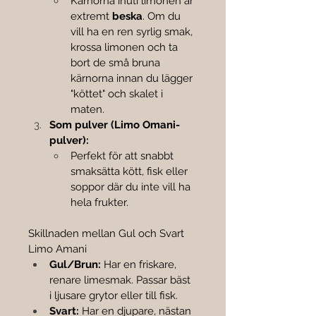
Kärnorna inuti limonen är 
extremt 
beska
. Om du 
vill ha en ren syrlig smak, 
krossa limonen och ta 
bort de små bruna 
kärnorna innan du lägger 
"köttet" och skalet i 
maten.
Som pulver (Limo Omani-
pulver):
Perfekt för att snabbt 
smaksätta kött, fisk eller 
soppor där du inte vill ha 
hela frukter.
Skillnaden mellan Gul och Svart 
Limo Amani
Gul/Brun:
 Har en friskare, 
renare limesmak. Passar bäst 
i ljusare grytor eller till fisk.
Svart:
 Har en djupare, nästan 