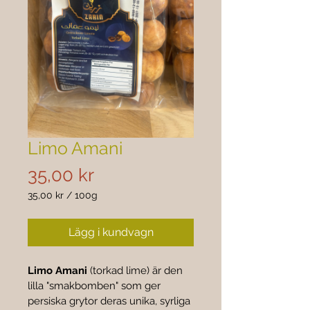
Limo Amani
Pris
35,00 kr
35,00 kr
/
100g
35,00 kr
per
Lägg i kundvagn
100
gram
Limo Amani
 (torkad lime) är den 
lilla "smakbomben" som ger 
persiska grytor deras unika, syrliga 