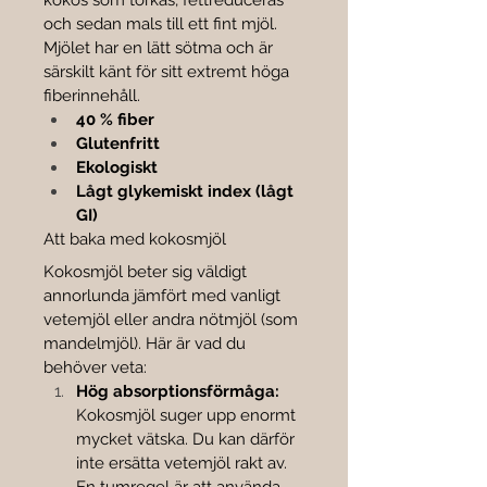
kokos som torkas, fettreduceras 
och sedan mals till ett fint mjöl. 
Mjölet har en lätt sötma och är 
särskilt känt för sitt extremt höga 
fiberinnehåll.
40 % fiber
Glutenfritt
Ekologiskt
Lågt glykemiskt index (lågt 
GI)
Att baka med kokosmjöl
Kokosmjöl beter sig väldigt 
annorlunda jämfört med vanligt 
vetemjöl eller andra nötmjöl (som 
mandelmjöl). Här är vad du 
behöver veta:
Hög absorptionsförmåga:
Kokosmjöl suger upp enormt 
mycket vätska. Du kan därför 
inte ersätta vetemjöl rakt av. 