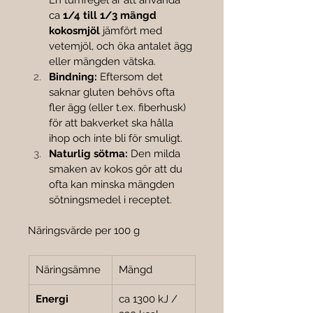
En tumregel är att använda 
ca 
1/4 till 1/3 mängd 
kokosmjöl
 jämfört med 
vetemjöl, och öka antalet ägg 
eller mängden vätska.
Bindning:
 Eftersom det 
saknar gluten behövs ofta 
fler ägg (eller t.ex. fiberhusk) 
för att bakverket ska hålla 
ihop och inte bli för smuligt.
Naturlig sötma:
 Den milda 
smaken av kokos gör att du 
ofta kan minska mängden 
sötningsmedel i receptet.
Näringsvärde per 100 g
Näringsämne
Mängd
Energi
ca 1300 kJ / 