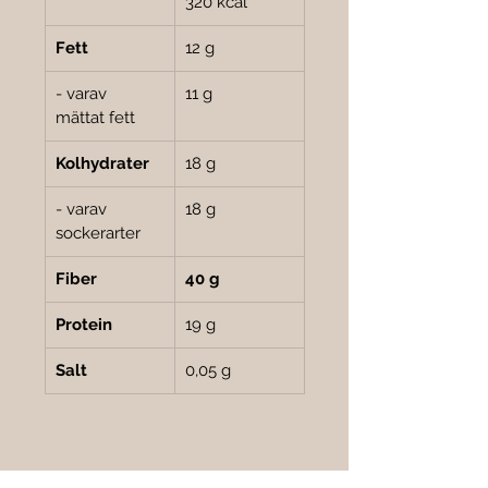
320 kcal
Fett
12 g
- varav 
11 g
mättat fett
Kolhydrater
18 g
- varav 
18 g
sockerarter
Fiber
40 g
Protein
19 g
Salt
0,05 g