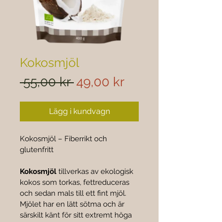
Kokosmjöl
Ordinarie
Reapris
 55,00 kr 
49,00 kr
pris
Lägg i kundvagn
Kokosmjöl – Fiberrikt och 
glutenfritt
Kokosmjöl
 tillverkas av ekologisk 
kokos som torkas, fettreduceras 
och sedan mals till ett fint mjöl. 
Mjölet har en lätt sötma och är 
särskilt känt för sitt extremt höga 