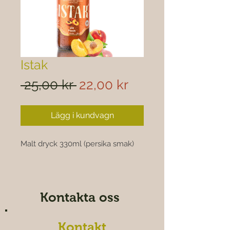

Istak
Ordinarie
Reapris
 25,00 kr 
22,00 kr
pris
Lägg i kundvagn
Malt dryck 330ml (persika smak)
Kontakta oss
Kontakt