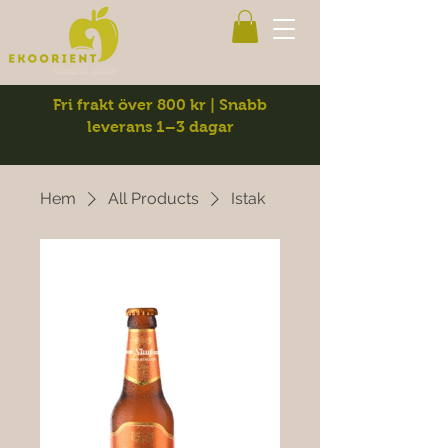
Fri frakt över 800 kr | Snabb
leverans 1–3 dagar
Hem
All Products
Istak