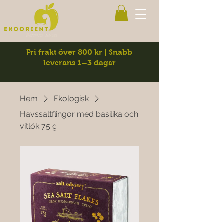
Fri frakt över 800 kr | Snabb
leverans 1–3 dagar
Hem
Ekologisk
Havssaltflingor med basilika och
vitlök 75 g