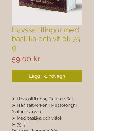

Havssaltflingor med
basilika och vitlök 75
g
Pris
59,00 kr
Lägg i kundvagn
➤ Havssaltflingor, Fleur de Sel 
➤ Från saltverken i Messolonghi 
(naturreservat) 
➤ Med basilika och vitlök 
➤ 75 g 