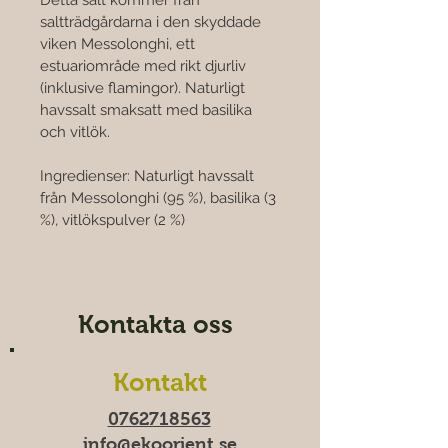
Detta salt kommer från 
saltträdgårdarna i den skyddade 
viken Messolonghi, ett 
estuariområde med rikt djurliv 
(inklusive flamingor). Naturligt 
havssalt smaksatt med basilika 
och vitlök.
Ingredienser: Naturligt havssalt 
från Messolonghi (95 %), basilika (3 
%), vitlökspulver (2 %)
Kontakta oss
Kontakt
0762718563
info@ekoorient.se​​