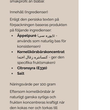

smakprofil än blåbär.
Innehåll (Ingredienser)
Enligt den persiska texten på 
förpackningen baseras produkten 
på följande ingredienser:
Äppelpuré
 (پوره سیบ - 
används som naturlig bas för 
konsistensen)
Kornellkörsbärskoncentrat
(کنسانتره زغال اخته - ger den 
specifika fruktsmaken)
Citronsyra (E330)
Salt
Näringsvärde per 100 gram
Eftersom kornellkörsbär är 
naturligt ganska syrliga och 
frukten koncentreras kraftigt när 
den kokas ner och torkas till 