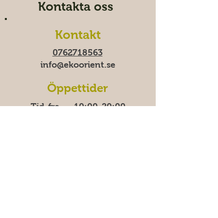
Kontakta oss
Kontakt
0762718563
info@ekoorient.se​​
Öppettider
Tid-fre 10:00-20​​​:00
Lördag 11:00-19:00
Söndag
11:00-18:00
Måndagar har vi stäng
för tillfälligt.
Adress
Östra Madenvägen 11B,
17453 Sundbyberg