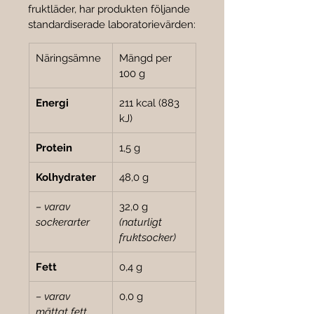
fruktläder, har produkten följande 
standardiserade laboratorievärden:
Näringsämne
Mängd per 
100 g
Energi
211 kcal (883 
kJ)
Protein
1,5 g
Kolhydrater
48,0 g
– varav 
32,0 g 
sockerarter
(naturligt 
fruktsocker)
Fett
0,4 g
– varav 
0,0 g
mättat fett