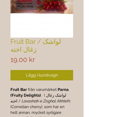
Fruit Bar / لواشک
زغال اخته
Pris
19,00 kr
Lägg i kundvagn
Fruit Bar
 från varumärket 
Parna 
(Fruity Delights)
.  (لواشک زغال 
اخته / 
Lavashak-e Zoghal Akhteh
) 
(Cornelian cherry), som har en 
helt annan, mycket syrligare 