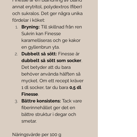
Finesse är en blandning av bland 
annat erytritol, polydextros (fiber) 
och sukralos. Det ger några unika 
fördelar i köket:
Bryning:
 Till skillnad från ren 
Sukrin kan Finesse 
karamelliseras och ge kakor 
en gyllenbrun yta.
Dubbelt så sött:
 Finesse är 
dubbelt så sött som socker
. 
Det betyder att du bara 
behöver använda hälften så 
mycket. Om ett recept kräver 
1 dl socker, tar du bara 
0,5 dl 
Finesse
.
Bättre konsistens:
 Tack vare 
fiberinnehållet ger det en 
bättre struktur i degar och 
smetar.
Näringsvärde per 100 g