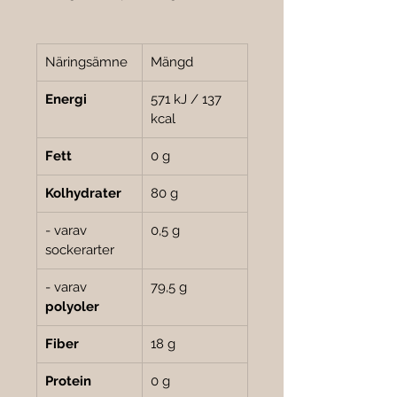
Näringsämne
Mängd
Energi
571 kJ / 137 
kcal
Fett
0 g
Kolhydrater
80 g
- varav 
0,5 g
sockerarter
- varav 
79,5 g
polyoler
Fiber
18 g
Protein
0 g