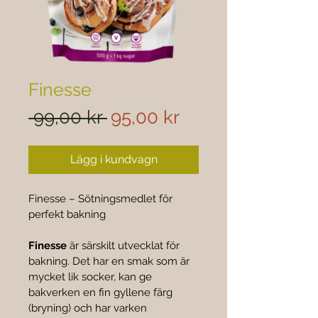
Finesse
Ordinarie
Reapris
 99,00 kr 
95,00 kr
pris
Lägg i kundvagn
Finesse – Sötningsmedlet för 
perfekt bakning
Finesse
 är särskilt utvecklat för 
bakning. Det har en smak som är 
mycket lik socker, kan ge 
bakverken en fin gyllene färg 
(bryning) och har varken 