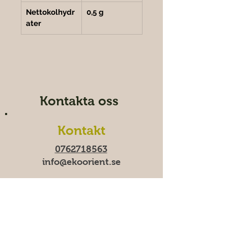
Nettokolhydr
0,5 g
ater
Kontakta oss
Kontakt
0762718563
info@ekoorient.se​​
Öppettider
Tid-fre 10:00-20​​​:00
Lördag 11:00-19:00